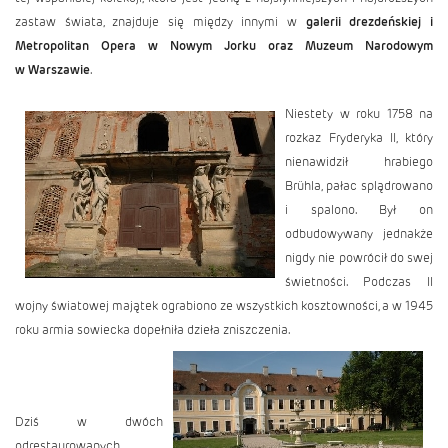
zastaw świata, znajduje się między innymi w
galerii drezdeńskiej i
Metropolitan Opera w Nowym Jorku oraz Muzeum Narodowym
w Warszawie
.
Niestety w roku 1758 na
rozkaz Fryderyka II, który
nienawidził hrabiego
Brühla, pałac splądrowano
i spalono. Był on
odbudowywany jednakże
nigdy nie powrócił do swej
świetności. Podczas II
wojny światowej majątek ograbiono ze wszystkich kosztowności, a w 1945
roku armia sowiecka dopełniła dzieła zniszczenia.
Dziś w dwóch
odrestaurowanych