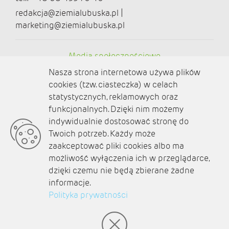
redakcja@ziemialubuska.pl |
marketing@ziemialubuska.pl
Media społecznościowe
Nasza strona internetowa używa plików
cookies (tzw. ciasteczka) w celach
statystycznych, reklamowych oraz
funkcjonalnych. Dzięki nim możemy
O nas
indywidualnie dostosować stronę do
Twoich potrzeb. Każdy może
Kontakt
zaakceptować pliki cookies albo ma
Polityka prywatności
możliwość wyłączenia ich w przeglądarce,
dzięki czemu nie będą zbierane żadne
Aktualności
informacje.
Polityka prywatności
Zaplanuj podróż
© amb software 2004-2021