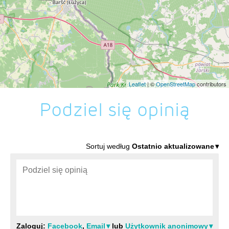
Leaflet
| ©
OpenStreetMap
contributors
Podziel się opinią