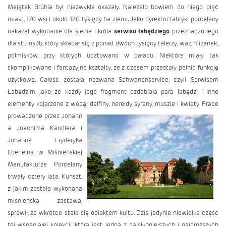
Majątek Brühla był niezwykle okazały. Należało bowiem do niego pięć
miast, 170 wsi i około 120 tysięcy ha ziemi. Jako dyrektor fabryki porcelany
nakazał wykonanie dla siebie i króla
serwisu łabędziego
przeznaczonego
dla stu osób, który składał się z ponad dwóch tysięcy talerzy, waz, filiżanek,
półmisków, przy których ucztowano w pałacu. Niektóre miały tak
skomplikowane i fantazyjne kształty, że z czasem przestały pełnić funkcję
użytkową. Całość została nazwana Schwanenservice, czyli Serwisem
Łabędzim, jako że każdy jego fragment ozdabiała para łabędzi i inne
elementy kojarzone z wodą: delfiny, nereidy, syreny, muszle i kwiaty. Prace
prowadzone przez Johann
a Joachima Kändlera i
Johanna Fryderyka
Eberleina w Miśnieńskiej
Manufakturze Porcelany
trwały cztery lata. Kunszt,
z jakim została wykonana
miśnieńska zastawa,
sprawił, że wkrótce stała się obiektem kultu. Dziś jedynie niewielka część
tej wspaniałej kolekcji, która jest jedną z najsłynniejszych i najdroższych