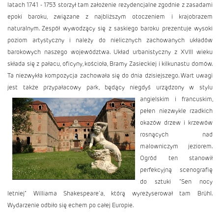
latach 1741 - 1753 storzył tam założenie rezydencjalne zgodnie z zasadami
epoki baroku, związane z najbliższym otoczeniem i krajobrazem
naturalnym. Zespół wywodzący się z saskiego baroku prezentuje wysoki
poziom artystyczny i należy do nielicznych zachowanych układów
barokowych naszego województwa. Układ urbanistyczny z XVIII wieku
składa się z pałacu, oficyny, kościoła, Bramy Zasieckiej i kilkunastu domów.
Ta niezwykła kompozycja zachowała się do dnia dzisiejszego. Wart uwagi
jest także przypałacowy park, będący niegdyś urządzony w stylu
angielskim i francuskim,
pełen niezwykle rzadkich
okazów drzew i krzewów
rosnących nad
malowniczym jeziorem.
Ogród ten stanowił
perfekcyjną scenografię
do sztuki "Sen nocy
letniej" Williama Shakespeare'a, którą wyreżyserował tam Brühl.
Wydarzenie odbiło się echem po całej Europie.