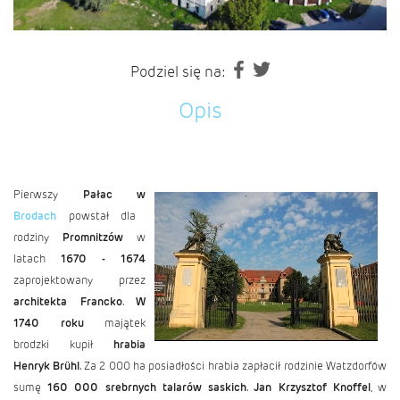
Podziel się na:
Opis
Pierwszy
Pałac w
Brodach
powstał dla
rodziny
Promnitzów
w
latach
1670 - 1674
zaprojektowany przez
architekta Francko
.
W
1740 roku
majątek
brodzki kupił
hrabia
Henryk Brühl
. Za 2 000 ha posiadłości hrabia zapłacił rodzinie Watzdorfów
sumę
160 000 srebrnych talarów saskich
.
Jan Krzysztof Knoffel
, w