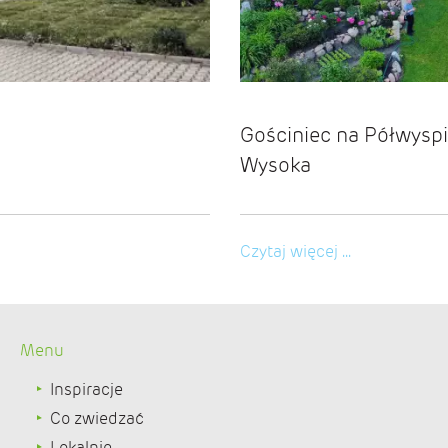
Gościniec na Półwysp
Wysoka
Czytaj więcej ...
Menu
Inspiracje
Co zwiedzać
Lokalnie