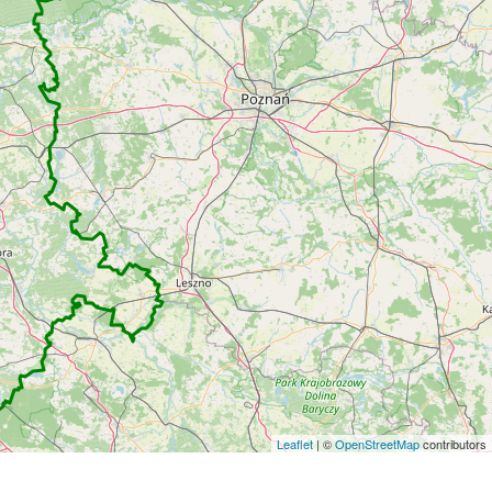
Leaflet
| ©
OpenStreetMap
contributors