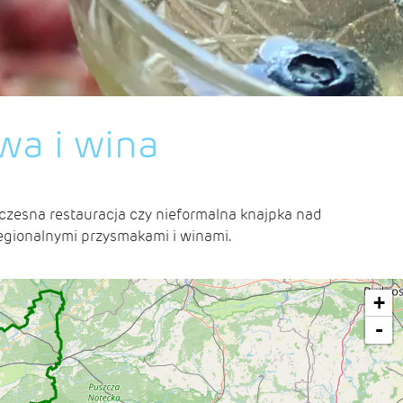
wa i wina
woczesna restauracja czy nieformalna knajpka nad
egionalnymi przysmakami i winami.
+
-