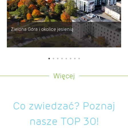
Zielona Góra i okolice jesienią
Więcej
Co zwiedzać? Poznaj
nasze TOP 30!