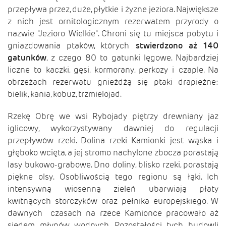
przepływa przez, duże, płytkie i żyzne jeziora. Największe
z nich jest ornitologicznym rezerwatem przyrody o
nazwie "Jezioro Wielkie". Chroni się tu miejsca pobytu i
gniazdowania ptaków, których
stwierdzono aż 140
gatunków
, z czego 80 to gatunki lęgowe. Najbardziej
liczne to kaczki, gęsi, kormorany, perkozy i czaple. Na
obrzeżach rezerwatu gnieżdżą się ptaki drapieżne:
bielik, kania, kobuz, trzmielojad.
Rzekę Obrę we wsi Rybojady piętrzy drewniany jaz
iglicowy, wykorzystywany dawniej do regulacji
przepływów rzeki. Dolina rzeki Kamionki jest wąska i
głęboko wcięta, a jej stromo nachylone zbocza porastają
lasy bukowo-grabowe. Dno doliny, blisko rzeki, porastają
piękne olsy. Osobliwością tego regionu są łąki. Ich
intensywną wiosenną zieleń ubarwiają płaty
kwitnących storczyków oraz pełnika europejskiego. W
dawnych czasach na rzece Kamionce pracowało aż
siedem młynów wodnych. Pozostałości tych budowli