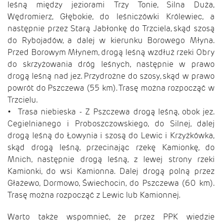
leśną między jeziorami Trzy Tonie, Silna Duża,
Wędromierz, Głębokie, do leśniczówki Królewiec, a
następnie przez Starą Jabłonkę do Trzciela, skąd szosą
do Rybojadów, a dalej w kierunku Borowego Młyna.
Przed Borowym Młynem, drogą leśną wzdłuż rzeki Obry
do skrzyżowania dróg leśnych, następnie w prawo
drogą leśną nad jez. Przydrożne do szosy, skąd w prawo
powrót do Pszczewa (55 km). Trasę można rozpocząć w
Trzcielu.
• Trasa niebieska - Z Pszczewa drogą leśną, obok jez.
Cegielnianego i Proboszczowskiego, do Silnej, dalej
drogą leśną do Łowynia i szosą do Lewic i Krzyżkówka,
skąd drogą leśną, przecinając rzekę Kamionkę, do
Mnich, następnie drogą leśną, z lewej strony rzeki
Kamionki, do wsi Kamionna. Dalej drogą polną przez
Głażewo, Dormowo, Świechocin, do Pszczewa (60 km).
Trasę można rozpocząć z Lewic lub Kamionnej.
Warto także wspomnieć, że przez PPK wiedzie