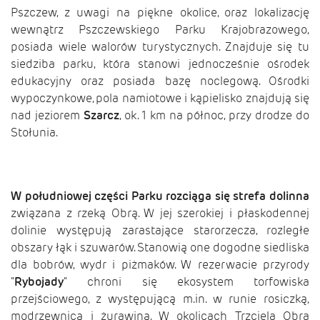
Pszczew, z uwagi na piękne okolice, oraz lokalizację
wewnątrz Pszczewskiego Parku Krajobrazowego,
posiada wiele walorów turystycznych. Znajduje się tu
siedziba parku, która stanowi jednocześnie ośrodek
edukacyjny oraz posiada bazę noclegową. Ośrodki
wypoczynkowe, pola namiotowe i kąpielisko znajdują się
nad jeziorem
Szarcz
, ok. 1 km na północ, przy drodze do
Stołunia.
W południowej części Parku
rozciąga się strefa dolinna
związana z rzeką Obrą. W jej szerokiej i płaskodennej
dolinie występują zarastające starorzecza, rozległe
obszary łąk i szuwarów. Stanowią one dogodne siedliska
dla bobrów, wydr i piżmaków. W rezerwacie przyrody
"
Rybojady
" chroni się ekosystem torfowiska
przejściowego, z występującą m.in. w runie rosiczką,
modrzewnicą i żurawiną. W okolicach Trzciela Obra