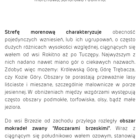
Strefę morenową charakteryzuje
obecność
pojedynczych wzniesień, lub ich ugrupowań, o często
dużych różnicach wysokości względnej, ciągnących się
wałem od wsi Rokitno aż po Tuczępy. Najwyższym z
nich nadano nawet miano gór o ciekawych nazwach.
Zdobyć więc możemy: Królewską Górę, Górę Trębacza,
czy Kozie Góry. Obszary te porastają przeważnie lasy
liściaste i mieszane, szczególnie malownicze w porze
jesiennej. W obniżeniach między wzgórzami występują
często obszary podmokłe, torfowiska, olsy, bądź małe
jeziora.
Do wsi Brzezie od zachodu przylega rozległy
obszar
mokradeł zwany "Moczarami brzeskimi"
. Wraz z
ciągnącym się południkowo wałem ozowym, stanowią