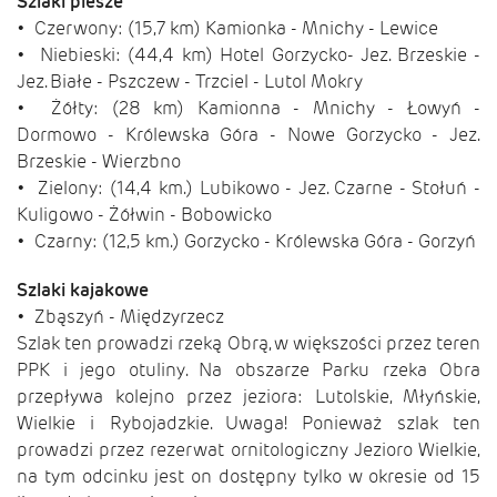
Szlaki piesze
• Czerwony: (15,7 km) Kamionka - Mnichy - Lewice
• Niebieski: (44,4 km) Hotel Gorzycko- Jez. Brzeskie -
Jez. Białe - Pszczew - Trzciel - Lutol Mokry
• Żółty: (28 km) Kamionna - Mnichy - Łowyń -
Dormowo - Królewska Góra - Nowe Gorzycko - Jez.
Brzeskie - Wierzbno
• Zielony: (14,4 km.) Lubikowo - Jez. Czarne - Stołuń -
Kuligowo - Żółwin - Bobowicko
• Czarny: (12,5 km.) Gorzycko - Królewska Góra - Gorzyń
Szlaki kajakowe
• Zbąszyń - Międzyrzecz
Szlak ten prowadzi rzeką Obrą, w większości przez teren
PPK i jego otuliny. Na obszarze Parku rzeka Obra
przepływa kolejno przez jeziora: Lutolskie, Młyńskie,
Wielkie i Rybojadzkie. Uwaga! Ponieważ szlak ten
prowadzi przez rezerwat ornitologiczny Jezioro Wielkie,
na tym odcinku jest on dostępny tylko w okresie od 15