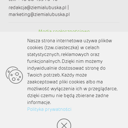
redakcja@ziemialubuska.pl |
marketing@ziemialubuska.pl
Media społecznościowe
Nasza strona internetowa używa plików
cookies (tzw. ciasteczka) w celach
statystycznych, reklamowych oraz
funkcjonalnych. Dzięki nim możemy
O nas
indywidualnie dostosować stronę do
Twoich potrzeb. Każdy może
Kontakt
zaakceptować pliki cookies albo ma
Polityka prywatności
możliwość wyłączenia ich w przeglądarce,
dzięki czemu nie będą zbierane żadne
Aktualności
informacje.
Polityka prywatności
Zaplanuj podróż
© amb software 2004-2021