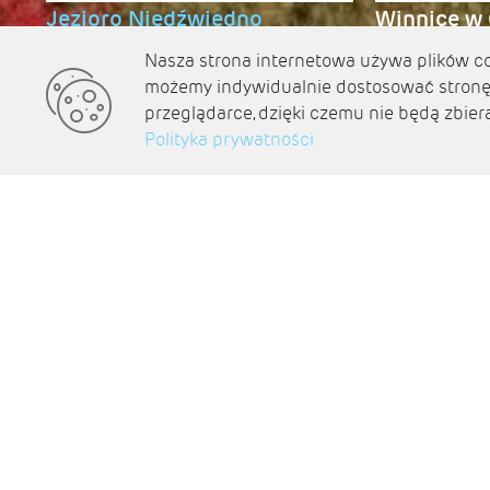
Jezioro Niedźwiedno
Winnice w 
Nasza strona internetowa używa plików coo
możemy indywidualnie dostosować stronę 
przeglądarce, dzięki czemu nie będą zbier
Polityka prywatności
Wybi
Odkryj Ziemię Lubuską na własną rękę. Użyj poni
no
WSZYSTKIE
REKOMEN