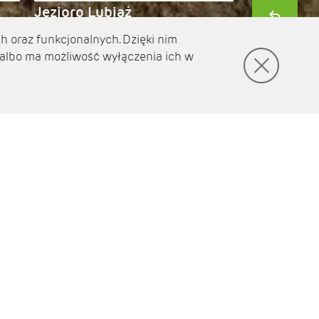
Jezioro Lubiąż
h oraz funkcjonalnych. Dzięki nim
 albo ma możliwość wyłączenia ich w
racji
 To z pewnością będzie inspiracja do przeżywania
nu.
D
NASZE TOP ...