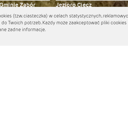
Gminie Zabór
Jezioro Ciecz
kies (tzw. ciasteczka) w celach statystycznych, reklamowyc
do Twoich potrzeb. Każdy może zaakceptować pliki cookies
ane żadne informacje.
erz coś z naszych inspi
ższego filtra, aby sprecyzować lub rozszerzyć wyszukiwanie.
wych przygód, podczas odkrywania naszego pięknego regio
DACJE (TU JEST PIĘKNIE)
NA KRÓTKI WYPA