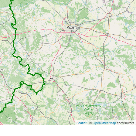
Leaflet
| ©
OpenStreetMap
contributors