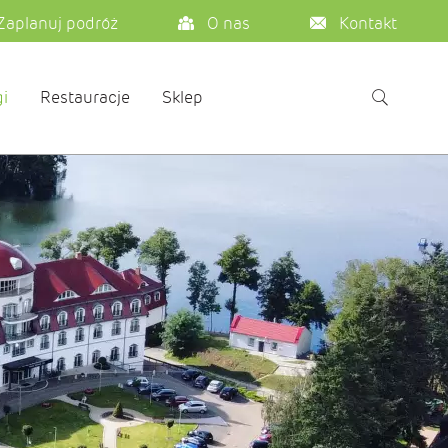
Zaplanuj podróż
O nas
Kontakt
i
Restauracje
Sklep