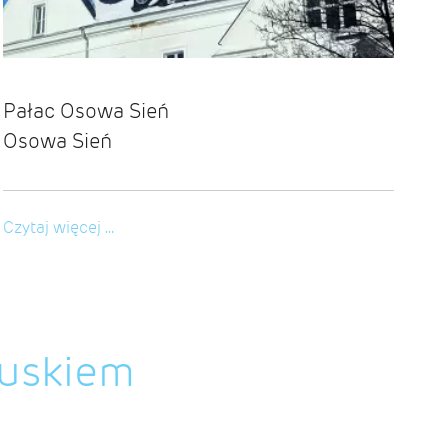
Pałac Osowa Sień
Pa
Osowa Sień
Mi
Czytaj więcej ...
Czy
buskiem