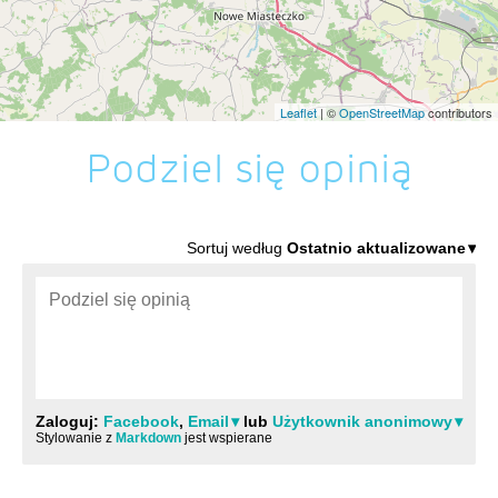
Leaflet
| ©
OpenStreetMap
contributors
Podziel się opinią