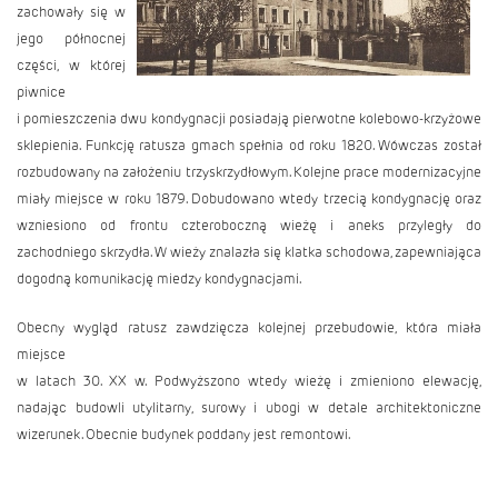
zachowały się w
jego północnej
części, w której
piwnice
i pomieszczenia dwu kondygnacji posiadają pierwotne kolebowo-krzyżowe
sklepienia. Funkcję ratusza gmach spełnia od roku 1820. Wówczas został
rozbudowany na założeniu trzyskrzydłowym. Kolejne prace modernizacyjne
miały miejsce w roku 1879. Dobudowano wtedy trzecią kondygnację oraz
wzniesiono od frontu czteroboczną wieżę i aneks przyległy do
zachodniego skrzydła. W wieży znalazła się klatka schodowa, zapewniająca
dogodną komunikację miedzy kondygnacjami.
Obecny wygląd ratusz zawdzięcza kolejnej przebudowie, która miała
miejsce
w latach 30. XX w. Podwyższono wtedy wieżę i zmieniono elewację,
nadając budowli utylitarny, surowy i ubogi w detale architektoniczne
wizerunek. Obecnie budynek poddany jest remontowi.