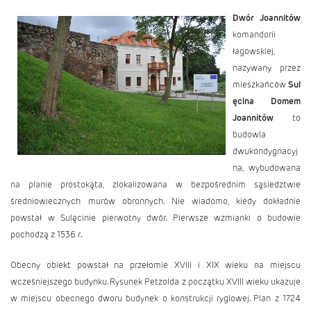
Dwór Joannitów
komandorii
łagowskiej,
nazywany przez
mieszkańców
Sul
ęcina
Domem
Joannitów
to
budowla
dwukondygnacyj
na, wybudowana
na planie prostokąta, zlokalizowana w bezpośrednim sąsiedztwie
średniowiecznych murów obronnych. Nie wiadomo, kiedy dokładnie
powstał w Sulęcinie pierwotny dwór. Pierwsze wzmianki o budowie
pochodzą z 1536 r.
Obecny obiekt powstał na przełomie XVIII i XIX wieku na miejscu
wcześniejszego budynku. Rysunek Petzolda z początku XVIII wieku ukazuje
w miejscu obecnego dworu budynek o konstrukcji ryglowej. Plan z 1724