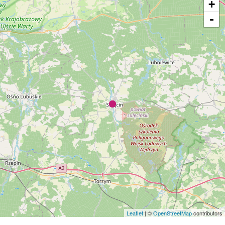
+
-
Leaflet
| ©
OpenStreetMap
contributors