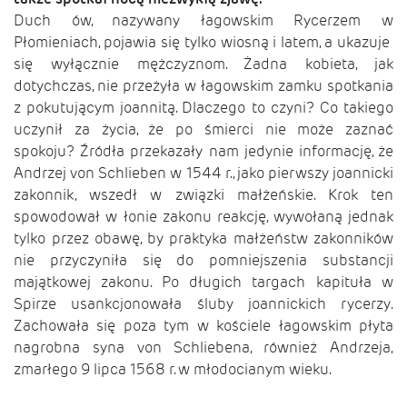
Duch ów, nazywany łagowskim Rycerzem w
Płomieniach, pojawia się tylko wiosną i latem, a ukazuje
się wyłącznie mężczyznom. Żadna kobieta, jak
dotychczas, nie przeżyła w łagowskim zamku spotkania
z pokutującym joannitą. Dlaczego to czyni? Co takiego
uczynił za życia, że po śmierci nie może zaznać
spokoju? Źródła przekazały nam jedynie informację, że
Andrzej von Schlieben w 1544 r., jako pierwszy joannicki
zakonnik, wszedł w związki małżeńskie. Krok ten
spowodował w łonie zakonu reakcję, wywołaną jednak
tylko przez obawę, by praktyka małżeństw zakonników
nie przyczyniła się do pomniejszenia substancji
majątkowej zakonu. Po długich targach kapituła w
Spirze usankcjonowała śluby joannickich rycerzy.
Zachowała się poza tym w kościele łagowskim płyta
nagrobna syna von Schliebena, również Andrzeja,
zmarłego 9 lipca 1568 r. w młodocianym wieku.