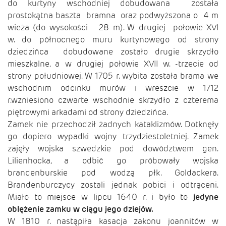
do kurtyny wschodniej dobudowana została
prostokątna baszta bramna oraz podwyższona o 4 m
wieża (do wysokości 28 m). W drugiej połowie XVI
w. do północnego muru kurtynowego od strony
dziedzińca dobudowane zostało drugie skrzydło
mieszkalne, a w drugiej połowie XVII w. -trzecie od
strony południowej. W 1705 r. wybita została brama we
wschodnim odcinku murów i wreszcie w 1712
r.wzniesiono czwarte wschodnie skrzydło z czterema
piętrowymi arkadami od strony dziedzińca.
Zamek nie przechodził żadnych kataklizmów. Dotknęły
go dopiero wypadki wojny trzydziestoletniej. Zamek
zajęły wojska szwedzkie pod dowództwem gen.
Lilienhocka, a odbić go próbowały wojska
brandenburskie pod wodzą płk. Goldackera.
Brandenburczycy zostali jednak pobici i odtrąceni.
Miało to miejsce w lipcu 1640 r. i było to
jedyne
oblężenie zamku w ciągu jego dziejów.
W 1810 r. nastąpiła kasacja zakonu joannitów w