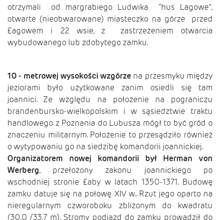
otrzymali od margrabiego Ludwika "hus Lagowe",
otwarte (nieobwarowane) miasteczko na górze przed
£agowem i 22 wsie, z zastrzeżeniem otwarcia
wybudowanego lub zdobytego zamku.
10 - metrowej wysokości wzgórze
na przesmyku między
jeziorami było użytkowane zanim osiedli się tam
joannici. Ze względu na położenie na pograniczu
brandenbursko-wielkopolskim i w sąsiedztwie traktu
handlowego z Poznania do Lubusza mógł to być gród o
znaczeniu militarnym. Położenie to przesądziło również
o wytypowaniu go na siedzibę komandorii joannickiej.
Organizatorem nowej komandorii był Herman von
Werberg
, przełożony zakonu joannickiego po
wschodniej stronie £aby w latach 1350-1371. Budowę
zamku datuje się na połowę XIV w.. Rzut jego oparto na
nieregularnym czworoboku zbliżonym do kwadratu
(30,0 /33,7 m). Stromy podjazd do zamku prowadził do