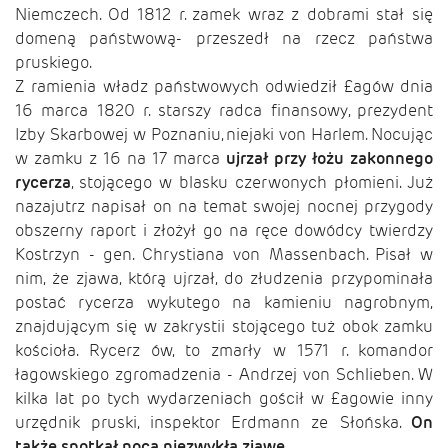
Niemczech. Od 1812 r. zamek wraz z dobrami stał się
domeną państwową- przeszedł na rzecz państwa
pruskiego.
Z ramienia władz państwowych odwiedził £agów dnia
16 marca 1820 r. starszy radca finansowy, prezydent
Izby Skarbowej w Poznaniu, niejaki von Harlem. Nocując
w zamku z 16 na 17 marca
ujrzał przy łożu zakonnego
rycerza
, stojącego w blasku czerwonych płomieni. Już
nazajutrz napisał on na temat swojej nocnej przygody
obszerny raport i złożył go na ręce dowódcy twierdzy
Kostrzyn - gen. Chrystiana von Massenbach. Pisał w
nim, że zjawa, którą ujrzał, do złudzenia przypominała
postać rycerza wykutego na kamieniu nagrobnym,
znajdującym się w zakrystii stojącego tuż obok zamku
kościoła. Rycerz ów, to zmarły w 1571 r. komandor
łagowskiego zgromadzenia - Andrzej von Schlieben. W
kilka lat po tych wydarzeniach gościł w £agowie inny
urzędnik pruski, inspektor Erdmann ze Słońska.
On
także spotkał nocą niezwykłą zjawę.