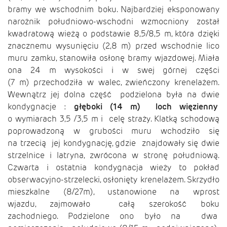
bramy we wschodnim boku. Najbardziej eksponowany
narożnik południowo-wschodni wzmocniony został
kwadratową wieżą o podstawie 8,5/8,5 m, która dzięki
znacznemu wysunięciu (2,8 m) przed wschodnie lico
muru zamku, stanowiła osłonę bramy wjazdowej. Miała
ona 24 m wysokości i w swej górnej części
(7 m) przechodziła w walec, zwieńczony krenelażem.
Wewnątrz jej dolna część podzielona była na dwie
kondygnacje :
głęboki (14 m) loch więzienny
o wymiarach 3,5 /3,5 m i celę straży. Klatką schodową
poprowadzoną w grubości muru wchodziło się
na trzecią jej kondygnację, gdzie znajdowały się dwie
strzelnice i latryna, zwrócona w stronę południową.
Czwarta i ostatnia kondygnacja wieży to pokład
obserwacyjno-strzelecki, osłonięty krenelażem. Skrzydło
mieszkalne (8/27m), ustanowione na wprost
wjazdu, zajmowało całą szerokość boku
zachodniego. Podzielone ono było na dwa