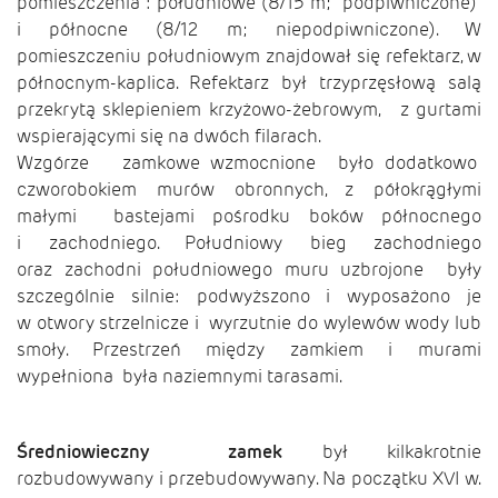
pomieszczenia : południowe (8/15 m; podpiwniczone)
i północne (8/12 m; niepodpiwniczone). W
pomieszczeniu południowym znajdował się refektarz, w
północnym-kaplica. Refektarz był trzyprzęsłową salą
przekrytą sklepieniem krzyżowo-żebrowym, z gurtami
wspierającymi się na dwóch filarach.
Wzgórze zamkowe wzmocnione było dodatkowo
czworobokiem murów obronnych, z półokrągłymi
małymi bastejami pośrodku boków północnego
i zachodniego. Południowy bieg zachodniego
oraz zachodni południowego muru uzbrojone były
szczególnie silnie: podwyższono i wyposażono je
w otwory strzelnicze i wyrzutnie do wylewów wody lub
smoły. Przestrzeń między zamkiem i murami
wypełniona była naziemnymi tarasami.
Średniowieczny zamek
był kilkakrotnie
rozbudowywany i przebudowywany. Na początku XVI w.