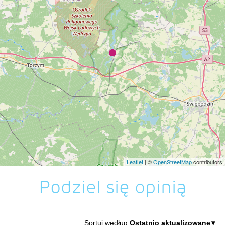
Leaflet
| ©
OpenStreetMap
contributors
Podziel się opinią