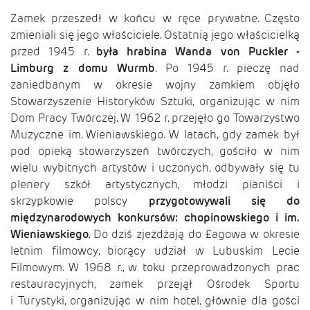
Zamek przeszedł w końcu w ręce prywatne. Często
zmieniali się jego właściciele. Ostatnią jego właścicielką
przed 1945 r.
była hrabina Wanda von Puckler -
Limburg z domu Wurmb
. Po 1945 r. pieczę nad
zaniedbanym w okresie wojny zamkiem objęło
Stowarzyszenie Historyków Sztuki, organizując w nim
Dom Pracy Twórczej. W 1962 r. przejęło go Towarzystwo
Muzyczne im. Wieniawskiego. W latach, gdy zamek był
pod opieką stowarzyszeń twórczych, gościło w nim
wielu wybitnych artystów i uczonych, odbywały się tu
plenery szkół artystycznych, młodzi pianiści i
skrzypkowie polscy
przygotowywali się do
międzynarodowych konkursów: chopinowskiego i im.
Wieniawskiego
. Do dziś zjeżdżają do £agowa w okresie
letnim filmowcy, biorący udział w Lubuskim Lecie
Filmowym. W 1968 r., w toku przeprowadzonych prac
restauracyjnych, zamek przejął Ośrodek Sportu
i Turystyki, organizując w nim hotel, głównie dla gości