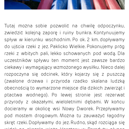
Tutaj można sobie pozwolić na chwilę odpoczynku,
zwiedzić kolejną zaporę i ruiny bunkra. Kontynuujemy
spływ w kierunku wschodnim. Po ok. 2 km. dopływamy
do ujścia rzeki z jez. Paklicko Wielkie. Pokonujemy próg
rzeki z wbitych pali, lekko schowanych pod wodą. Dla
uczestników spływu ten moment jest zawsze bardzo
ciekawy i wymagający wzmożonego wysiłku. Nieco dalej
rozpoczyna się odcinek, który kojarzy się z puszczą
(zwalone drzewa i przyroda rzadko skalana ludzką
obecnością to wymarzone miejsce dla dzikich zwierząt i
ptactwa wodnego). Po lewej stronie jest rezerwat
przyrody z okazałymi, wieloletnimi dębami. W końcu
docieramy w okolicę wsi Nowy Dworek. Przepływamy
pod mostem drogowym. Można tu zauważyć łagodny
skręt rzeki. Dopływamy do jez. Rudno, skąd rozciąga się