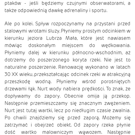
ptaków - jeśli będziemy czujnymi obserwatorami, a
także odpowiednią dawkę adrenaliny i sportu.
Ale po kolei. Spływ rozpoczynamy na przystani przed
stalowymi wrotami śluzy. Płyniemy prostym odcinkiem w
kierunku jeziora Lubrza Mała, które jest nawiasem
mówiąc doskonałym miejscem do wędkowania.
Płyniemy dalej w kierunku północno-wschodnim, aż
dotrzemy do poszerzonego koryta rzeki. Nie jest to
naturalne poszerzenie. Renowację wykonano w latach
30 XX wieku, przekształcając odcinek rzeki w atrakcyjną
przeszkodę wodną. Płyniemy wśród porośniętych
drzewami łąk. Nurt wody nabiera prędkości. To znak, że
dopływamy do zapory. Obecnie omija ją przekop.
Następnie przemieszczamy się znacznym zwężeniem.
Nurt jest tutaj wartki, lecz po niedługim czasie zwalnia.
Po chwili znajdziemy się przed zaporą. Możemy się
zatrzymać i obejrzeć obiekt. Od zapory rzeka płynie
dość wartko malowniczym wąwozem. Następnie