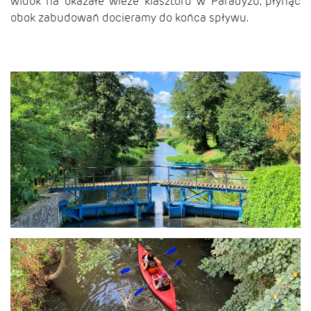
widok na okazałe wieże klasztoru w Paradyżu, płynąc
obok zabudowań docieramy do końca spływu.