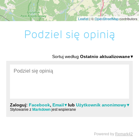
Leaflet
| ©
OpenStreetMap
contributors
Podziel się opinią