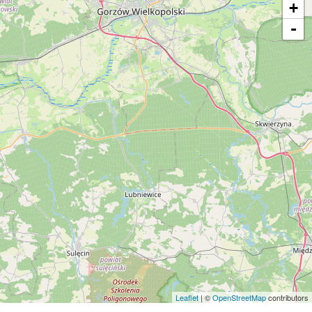
+
-
Leaflet
| ©
OpenStreetMap
contributors