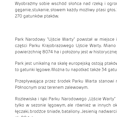
Wyobraźmy sobie wschód słońca nad rzeką i ogromną
gęganie, stukanie, słowem każdy możliwy ptasi głos
270 gatunków ptaków.
Park Narodowy "Ujście Warty" powstał w miejsce i
części Parku Krajobrazowego Ujście Warty. Mian
powierzchnię 8074 ha i położony jest w historycznej
Park jest unikalną na skalę europejską ostoją ptak
to gatunki lęgowe. Można tu napotkać także 34 gat
Przepływająca przez środek Parku Warta stanowi
Północnym oraz terenem zalewowym.
Rozlewiska i łąki Parku Narodowego „Ujście Warty”
tylko w sezonie lęgowym, ale również w innych okr
łęczaki, brodźce śniade, bataliony. Jesienią nadwarci