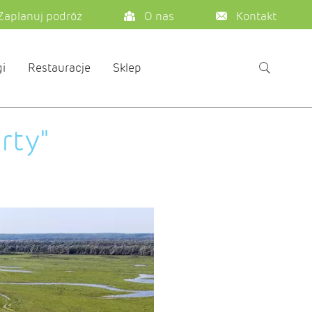
Zaplanuj podróż
O nas
Kontakt
i
Restauracje
Sklep
rty"