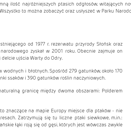
 ilość najróżniejszych ptasich odgłosów, witających nowy 
. Wszystko to można zobaczyć oraz usłyszeć w Parku Narodowy
stniejącego od 1977 r. rezerwatu przyrody Słońsk oraz
o narodowego zyskał w 2001 roku. Obecnie zajmuje on
 delcie ujścia Warty do Odry.
ów wodnych i błotnych. Spośród 279 gatunków, około 170
unki ssaków i 390 gatunków roślin naczyniowych.
 naturalną granicę między dwoma obszarami: Polderem
 to znaczące na mapie Europy miejsce dla ptaków - nie
esach. Zatrzymują się tu liczne ptaki siewkowe, m.in.:
ańskie łąki roją się od gęsi, których jest wówczas zwykle