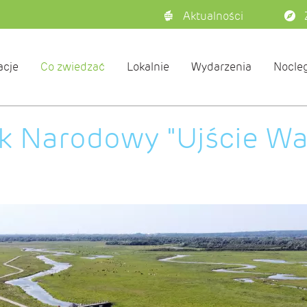
Aktualności
acje
Co zwiedzać
Lokalnie
Wydarzenia
Nocleg
k Narodowy "Ujście Wa