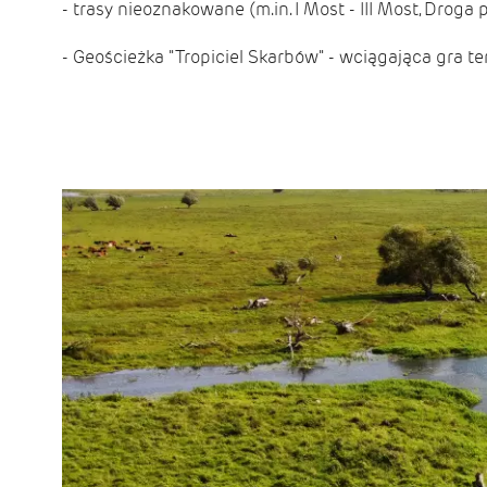
- trasy nieoznakowane (m.in. I Most - III Most, Droga 
- Geościeżka "Tropiciel Skarbów" - wciągająca gra te