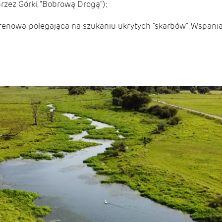
przez Górki, "Bobrową Drogą");
renowa, polegająca na szukaniu ukrytych "skarbów". Wspaniał