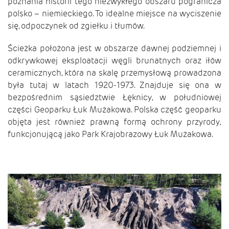
poznania historii tego niezwykłego obszaru pogranicza
polsko – niemieckiego. To idealne miejsce na wyciszenie
się, odpoczynek od zgiełku i tłumów.
Ścieżka położona jest w obszarze dawnej podziemnej i
odkrywkowej eksploatacji węgli brunatnych oraz iłów
ceramicznych, która na skalę przemysłową prowadzona
była tutaj w latach 1920-1973. Znajduje się ona w
bezpośrednim sąsiedztwie Łęknicy, w południowej
części Geoparku Łuk Mużakowa. Polska część geoparku
objęta jest również prawną formą ochrony przyrody,
funkcjonującą jako Park Krajobrazowy Łuk Mużakowa.