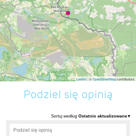
Leaflet
| ©
OpenStreetMap
contributors
Podziel się opinią