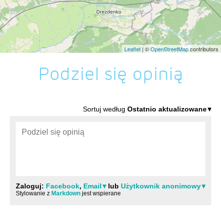
Leaflet
| ©
OpenStreetMap
contributors
Podziel się opinią