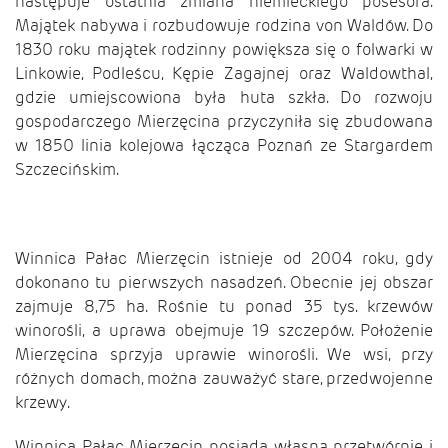
następuje ostatnia zmiana niemieckiego posesora.
Majątek nabywa i rozbudowuje rodzina von Waldów. Do
1830 roku majątek rodzinny powiększa się o folwarki w
Linkowie, Podleścu, Kępie Zagajnej oraz Waldowthal,
gdzie umiejscowiona była huta szkła. Do rozwoju
gospodarczego Mierzęcina przyczyniła się zbudowana
w 1850 linia kolejowa łącząca Poznań ze Stargardem
Szczecińskim.
Winnica Pałac Mierzęcin istnieje od 2004 roku, gdy
dokonano tu pierwszych nasadzeń. Obecnie jej obszar
zajmuje 8,75 ha. Rośnie tu ponad 35 tys. krzewów
winorośli, a uprawa obejmuje 19 szczepów. Położenie
Mierzęcina sprzyja uprawie winorośli. We wsi, przy
różnych domach, można zauważyć stare, przedwojenne
krzewy.
Winnica Pałac Mierzęcin posiada własną przetwórnię i