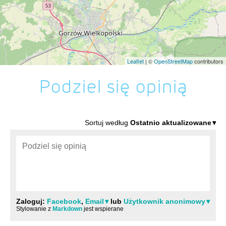
Leaflet
| ©
OpenStreetMap
contributors
Podziel się opinią