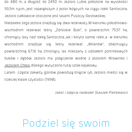
do 480 m, a długość do 2450 m. Jezioro Lubie, położone na wysokości
59,5m n.p.m., jest największym z jezior leżących na ciągu rzeki Santoczna.
Jezioro całkowicie otoczone jest lasami Puszczy Gorzowskiej.
Niedaleko tego jeziora znajdują się dwa rezerwaty. W kierunku południowo-
wschodnim rezerwat leśny „Zdroiskie Buki”, o powierzchni 75,57 ha,
chroniący lasy nad rzeką Santoczna, jak i koryto samej rzeki, a w kierunku
wschodnim znajduje się leśny rezerwat „Wilanów”, obejmujący
powierzchnię 67,16 ha, chroniący las mieszany z udziałem pomnikowych
buków i dębów. Jezioro ma połączenie wodne z jeziorem Mrowinko i
Jeziorem Chłop
, dlatego wytyczono tutaj szlak kajakowy.
Latem częste zakwity glonów powodują śnięcie ryb. Jezioro mieści się w
trzeciej klasie czystości (1998).
tekst i zdjęcia nadesłał: Staszek Pietkiewicz
Podziel się swoim