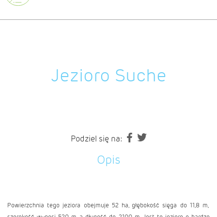
Jezioro Suche
Podziel się na:
Opis
Powierzchnia tego jeziora obejmuje 52 ha, głębokość sięga do 11,8 m,
szerokość wynosi 520 m, a długość do 2100 m. Jest to jezioro o bardzo