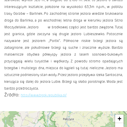
interesującym kształcie, położone na wysokości 63,3m n.p.m., w pobliżu
trasy Gorzów – Barlinek. Po zachodniej stronie jeziora wiedzie brukowana
droga do Barlinka, a po wschodniej leśna droga w kierunku jeziora Sitno
Moczydelskie. Jezioro w środkowej części jest bardzo zwężone. Tutaj
jest granica, gdzie zaczyna się drugie jezioro Lubieszewko. Potocznie
nazywane jest jeziorem „Portki”. Północne niskie brzegi jeziora są
zabagnione, ale południowe brzegi są suche i znacznie wyższe. Bardzo
malownicze obydwa półwyspy jeziora z lasem sosnowo-bukowym
przyciągają wielu turystów i wędkarzy. Z powodu stromo opadających
brzegów i mulistego dna, miejsca do kąpieli są tutaj nieliczne. Jezioro ma
sztucznie podniesiony stan wody. Przez jezioro przepływa rzeka Santoczna,
kierująca się dalej do jeziora Lubie. Brzegi są słabo porośnięte. Woda jest
bardzo przeźroczysta.
Źródło:
http://www.bgpk.republika.pl/
+