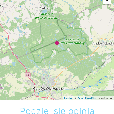
-
Leaflet
| ©
OpenStreetMap
contributors
Podziel się opinią