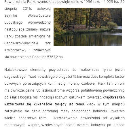
Powierzchnia Parku wynosiła po powiększeniu w 1996 roku - 4 929 ha.
29
sierpnia 2011r. uchwałą
Sejmiku Województwa
Lubuskiego wprowadzono
następujące zmiany: nazwa
Parku została zmieniona na
Łagowsko-Sulęciński Park
Krajobrazowy i zwiększyła
się powierzchnia Parku do 5367,2 ha.
Najciekawsze elementy przyrodnicze to malownicza rynna jezior:
Łagowskiego i Trześniowskiego o długości 15 km oraz duży kompleks lasów
bukowych porastających kulminację moreny czołowej. Park ten chroni
malownicze, pełne ryb jeziora, strome wzgórza, pofałdowaną powierzchnię
pól i łąk z bogatą roślinnością i licznymi gatunkami zwierząt.
Krajobraz ten
kształtował się kilkanaście tysięcy lat temu
, kiedy w tym miejscu
zatrzymało sie czoło ogromnej masy północnego lądolodu. Powstało
wielkie bogatctwo form ukształtowania powierzchni od wysokich
morenowych wzgórz, wzniesionych przed czołem lodowca, po drobne