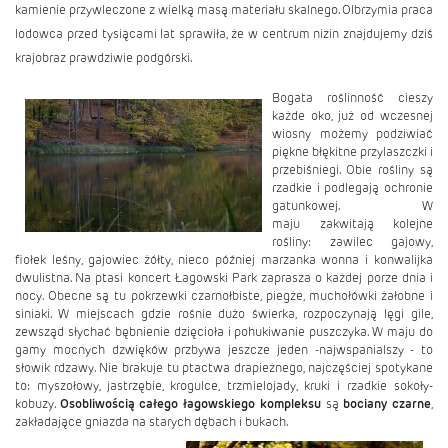
kamienie przywleczone z wielką masą materiału skalnego. Olbrzymia praca
lodowca przed tysiącami lat sprawiła, że w centrum nizin znajdujemy dziś
krajobraz prawdziwie podgórski.
Bogata roślinność cieszy
każde oko, już od wczesnej
wiosny możemy podziwiać
piękne błękitne przylaszczki i
przebiśniegi. Obie rośliny są
rzadkie i podlegają ochronie
gatunkowej. W
maju zakwitają kolejne
rośliny: zawilec gajowy,
fiołek leśny, gajowiec żółty, nieco później marzanka wonna i konwalijka
dwulistna. Na ptasi koncert Łagowski Park zaprasza o każdej porze dnia i
nocy. Obecne są tu pokrzewki czarnołbiste, piegże, muchołówki żałobne i
siniaki. W miejscach gdzie rośnie dużo świerka, rozpoczynają lęgi gile,
zewsząd słychać bębnienie dzięcioła i pohukiwanie puszczyka. W maju do
gamy mocnych dzwięków przbywa jeszcze jeden -najwspanialszy - to
słowik rdzawy. Nie brakuje tu ptactwa drapieżnego, najczęściej spotykane
to: myszołowy, jastrzębie, krogulce, trzmielojady, kruki i rzadkie sokoły-
kobuzy.
Osobliwością całego łagowskiego
kompleksu
są
bociany czarne
,
zakładające gniazda na starych dębach i bukach.