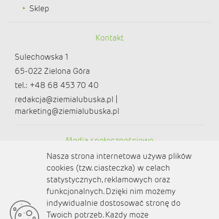
Sklep
Kontakt
Sulechowska 1
65-022 Zielona Góra
tel.: +48 68 453 70 40
redakcja@ziemialubuska.pl |
marketing@ziemialubuska.pl
Media społecznościowe
Nasza strona internetowa używa plików
cookies (tzw. ciasteczka) w celach
statystycznych, reklamowych oraz
funkcjonalnych. Dzięki nim możemy
O nas
indywidualnie dostosować stronę do
Twoich potrzeb. Każdy może
Kontakt