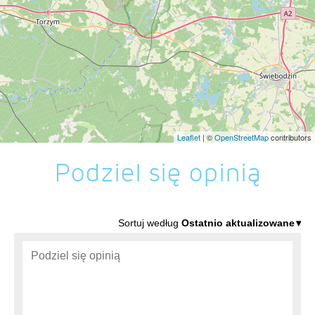
Leaflet
| ©
OpenStreetMap
contributors
Podziel się opinią