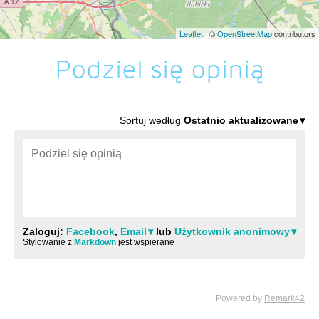
Leaflet
| ©
OpenStreetMap
contributors
Podziel się opinią