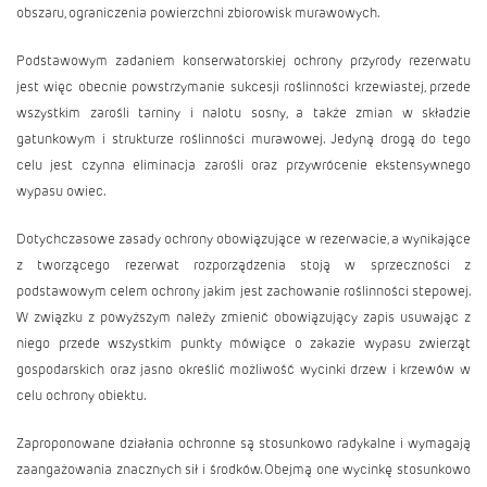
obszaru, ograniczenia powierzchni zbiorowisk murawowych.
Podstawowym zadaniem konserwatorskiej ochrony przyrody rezerwatu
jest więc obecnie powstrzymanie sukcesji roślinności krzewiastej, przede
wszystkim zarośli tarniny i nalotu sosny, a także zmian w składzie
gatunkowym i strukturze roślinności murawowej. Jedyną drogą do tego
celu jest czynna eliminacja zarośli oraz przywrócenie ekstensywnego
wypasu owiec.
Dotychczasowe zasady ochrony obowiązujące w rezerwacie, a wynikające
z tworzącego rezerwat rozporządzenia stoją w sprzeczności z
podstawowym celem ochrony jakim jest zachowanie roślinności stepowej.
W związku z powyższym należy zmienić obowiązujący zapis usuwając z
niego przede wszystkim punkty mówiące o zakazie wypasu zwierząt
gospodarskich oraz jasno określić możliwość wycinki drzew i krzewów w
celu ochrony obiektu.
Zaproponowane działania ochronne są stosunkowo radykalne i wymagają
zaangażowania znacznych sił i środków. Obejmą one wycinkę stosunkowo