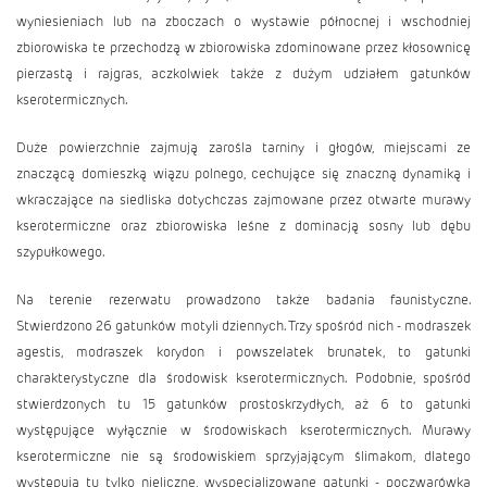
wyniesieniach lub na zboczach o wystawie północnej i wschodniej
zbiorowiska te przechodzą w zbiorowiska zdominowane przez kłosownicę
pierzastą i rajgras, aczkolwiek także z dużym udziałem gatunków
kserotermicznych.
Duże powierzchnie zajmują zarośla tarniny i głogów, miejscami ze
znaczącą domieszką wiązu polnego, cechujące się znaczną dynamiką i
wkraczające na siedliska dotychczas zajmowane przez otwarte murawy
kserotermiczne oraz zbiorowiska leśne z dominacją sosny lub dębu
szypułkowego.
Na terenie rezerwatu prowadzono także badania faunistyczne.
Stwierdzono 26 gatunków motyli dziennych. Trzy spośród nich - modraszek
agestis, modraszek korydon i powszelatek brunatek, to gatunki
charakterystyczne dla środowisk kserotermicznych. Podobnie, spośród
stwierdzonych tu 15 gatunków prostoskrzydłych, aż 6 to gatunki
występujące wyłącznie w środowiskach kserotermicznych. Murawy
kserotermiczne nie są środowiskiem sprzyjającym ślimakom, dlatego
występują tu tylko nieliczne, wyspecjalizowane gatunki - poczwarówka