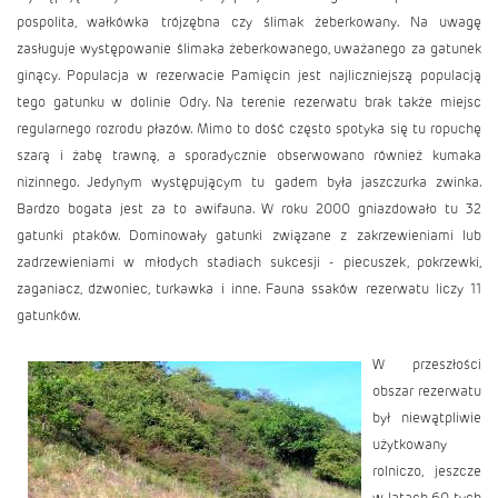
pospolita, wałkówka trójzębna czy ślimak żeberkowany. Na uwagę
zasługuje występowanie ślimaka żeberkowanego, uważanego za gatunek
ginący. Populacja w rezerwacie Pamięcin jest najliczniejszą populacją
tego gatunku w dolinie Odry. Na terenie rezerwatu brak także miejsc
regularnego rozrodu płazów. Mimo to dość często spotyka się tu ropuchę
szarą i żabę trawną, a sporadycznie obserwowano również kumaka
nizinnego. Jedynym występującym tu gadem była jaszczurka zwinka.
Bardzo bogata jest za to awifauna. W roku 2000 gniazdowało tu 32
gatunki ptaków. Dominowały gatunki związane z zakrzewieniami lub
zadrzewieniami w młodych stadiach sukcesji - piecuszek, pokrzewki,
zaganiacz, dzwoniec, turkawka i inne. Fauna ssaków rezerwatu liczy 11
gatunków.
W przeszłości
obszar rezerwatu
był niewątpliwie
użytkowany
rolniczo, jeszcze
w latach 60-tych