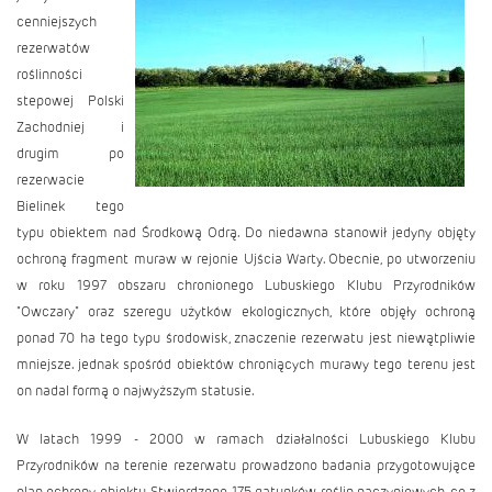
cenniejszych
rezerwatów
roślinności
stepowej Polski
Zachodniej i
drugim po
rezerwacie
Bielinek tego
typu obiektem nad Środkową Odrą. Do niedawna stanowił jedyny objęty
ochroną fragment muraw w rejonie Ujścia Warty. Obecnie, po utworzeniu
w roku 1997 obszaru chronionego Lubuskiego Klubu Przyrodników
"Owczary" oraz szeregu użytków ekologicznych, które objęły ochroną
ponad 70 ha tego typu środowisk, znaczenie rezerwatu jest niewątpliwie
mniejsze. jednak spośród obiektów chroniących murawy tego terenu jest
on nadal formą o najwyższym statusie.
W latach 1999 - 2000 w ramach działalności Lubuskiego Klubu
Przyrodników na terenie rezerwatu prowadzono badania przygotowujące
plan ochrony obiektu. Stwierdzono 175 gatunków roślin naczyniowych, co z