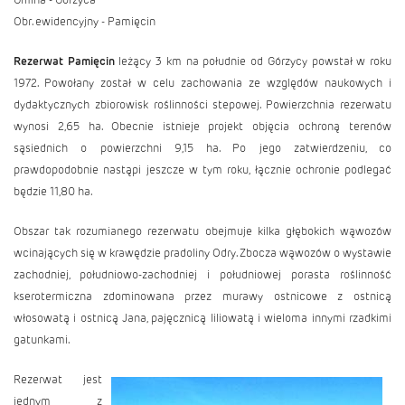
Obr. ewidencyjny - Pamięcin
Rezerwat Pamięcin
leżący 3 km na południe od Górzycy powstał w roku
1972. Powołany został w celu zachowania ze względów naukowych i
dydaktycznych zbiorowisk roślinności stepowej. Powierzchnia rezerwatu
wynosi 2,65 ha. Obecnie istnieje projekt objęcia ochroną terenów
sąsiednich o powierzchni 9,15 ha. Po jego zatwierdzeniu, co
prawdopodobnie nastąpi jeszcze w tym roku, łącznie ochronie podlegać
będzie 11,80 ha.
Obszar tak rozumianego rezerwatu obejmuje kilka głębokich wąwozów
wcinających się w krawędzie pradoliny Odry. Zbocza wąwozów o wystawie
zachodniej, południowo-zachodniej i południowej porasta roślinność
kserotermiczna zdominowana przez murawy ostnicowe z ostnicą
włosowatą i ostnicą Jana, pajęcznicą liliowatą i wieloma innymi rzadkimi
gatunkami.
Rezerwat jest
jednym z