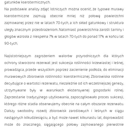
gatunków kserotermicznych.
Na podstawie analizy zdjęć lotniczych można ocenić, że typowe murawy
kserotermiczne zajmują obecnie mniej niż połowę powierzchni
zajmowanej przez nie w latach 70-tych, a ich skład gatunkowy i struktura
uległy znacznym przeobrażeniom. Natomiast powierzchnia zarośli tarniny i
głogów wzrosła z niespełna 7% w latach 70-tych do ponad 17% w końcu lat
90-tych.
Najistotniejszym zagrożeniem walorów przyrodniczych dla których
ochrony stworzono rezerwat jest sukcesja roślinności krzewiastej i leśnej,
prowadząca, przede wszystkim poprzez zacienienie podłoża, do eliminacji
murawowych zbiorowisk roślinności kserotermicznej. Zbiorowiska roślinne
decydujące o wartości rezerwatu, niezależnie od ich wcześniejszej genezy,
utrzymywane były w warunkach ekstensywnej gospodarki rolnej.
Zaprzestanie tradycyjnego użytkowania, zapoczątkowało proces sukcesji,
którego różne stadia obserwujemy obecnie na całym obszarze rezerwatu.
Dalszy swobodny rozwój zbiorowisk zaroślowych i leśnych w ciągu
następnych kilkudziesięciu, a być może nawet kilkunastu lat, doprowadzić
może do znacznego, sięgającego połowy zajmowanego pierwotnie