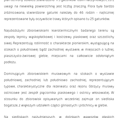
uwagi na niewielką powierzchnię jest liczbą znaczną. Flora była bardzo
zróżnicowana, stwierdzone gatunki należały do 46 rodzin - najliczniej
reprezentowane były oczywiście trawy których opisano tu 25 gatunków.
Najuboższymi zbiorowiskiami kserotermicznymi badanego terenu są
zespoły lepnicy wąskopłatkowej i kostrzewy piaskowej oraz szczotlichy
siwej. Reprezentują roślinność o charakterze pionierskim, występującą na
stokach o południowej bądź zachodniej wystawie, w miejscach o luźnej,
piaszczysto-żwirowej glebie, miejscami na całkowicie odsłoniętym
podłożu.
Dominującym zbiorowiskiem murawowym na stokach o wystawie
południowej, zachodniej lub południowo zachodniej, reprezentującym
typowe, charakterystyczne dla rezerwatu oraz rejonu Górzycy murawy
ostnicowe jest zespół pięciornika piaskowego i ostnicy włosowatej. W
stosunku do zbiorowisk opisywanych wcześniej zajmuje on siedliska
bogatsze, z większym udziałem części gliniastych i próchnicy w glebie.
Na siedliskach najżyźniejszych, w dolinkach wąwozów, płaskich