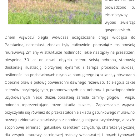
prowadzono tu
ekstensywny
wypas zwierząt
gospodarskich.
Dnem wąwozu biegła wówczas uczęszczana droga wiodąca do
Pamięcina, natomiast zbocza były całkowicie porośnięte roślinnością
murawową. Zmiany w strukturze roślinności jakie nastąpiły na przestrzeni
niespełna 30 lat od chwili objęcia terenu ścisłą ochroną, stanowią
doskonałą ilustrację olbrzymiej dynamiki i tempa procesów sukcesji
roślinności na pozbawionych czynnika hamującego tę sukcesję obszarach.
Obecnie prawie połowę powierzchni dawnego rezerwatu ścisłego, a także
terenów przylegających, proponowanych do ochrony i prawdopodobnie
użytkowanych nieco dłużej, porastają zarośla tarniny, głogów i wiązu
polnego reprezentujące różne stadia sukcesji. Zaprzestanie wypasu
przyczyniło się również do przekształcenia składu gatunkowego muraw, np.
rozwoju zbiorowisk trawiastych z dominacją rajgrasu wyniosłego, a także
stopniowej eliminacji gatunków kserotermicznych, np. charakterystycznej
dla zespołu murawy ostnicowej ostnicy włosowatej i innych typowych