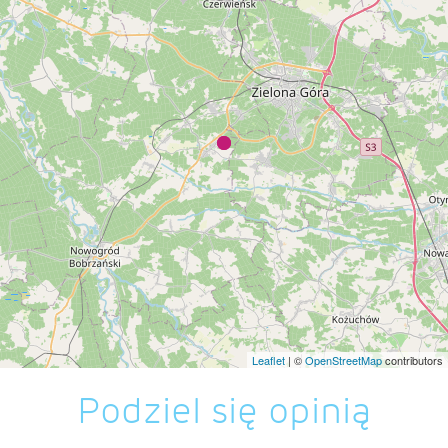
Leaflet
| ©
OpenStreetMap
contributors
Podziel się opinią