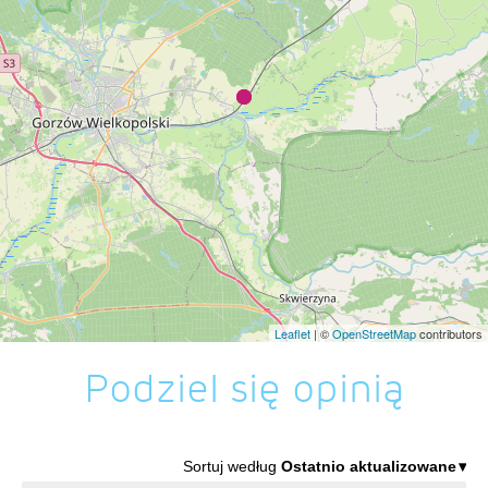
Leaflet
| ©
OpenStreetMap
contributors
Podziel się opinią