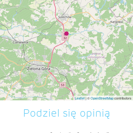
Leaflet
| ©
OpenStreetMap
contributors
Podziel się opinią