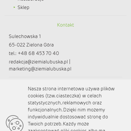
Sklep
Kontakt
Sulechowska 1
65-022 Zielona Góra
tel.: +48 68 453 70 40
redakcja@ziemialubuska.pl |
marketing@ziemialubuska.pl
Media społecznościowe
Nasza strona internetowa używa plików
cookies (tzw. ciasteczka) w celach
statystycznych, reklamowych oraz
funkcjonalnych. Dzięki nim możemy
O nas
indywidualnie dostosować stronę do
Twoich potrzeb. Każdy może
Kontakt
zaakceptować pliki cookies albo ma