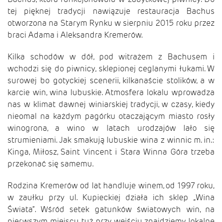
tej pięknej tradycji nawiązuje restauracja Bachus
otworzona na Starym Rynku w sierpniu 2015 roku przez
braci Adama i Aleksandra Kremerów.
Kilka schodów w dół, pod witrażem z Bachusem i
wchodzi się do piwnicy, sklepionej ceglanymi łukami. W
surowej bo gotyckiej scenerii, kilkanaście stolików, a w
karcie win, wina lubuskie. Atmosfera lokalu wprowadza
nas w klimat dawnej winiarskiej tradycji, w czasy, kiedy
nieomal na każdym pagórku otaczającym miasto rosły
winogrona, a wino w latach urodzajów lało się
strumieniami. Jak smakują lubuskie wina z winnic m. in.:
Kinga, Miłosz, Saint Vincent i Stara Winna Góra trzeba
przekonać się samemu.
Rodzina Kremerów od lat handluje winem, od 1997 roku,
w zaułku przy ul. Kupieckiej działa ich sklep „Wina
Świata”. Wśród setek gatunków światowych win, na
pierwszym miejscu, tuż przy wejściu znajdziemy lokalne