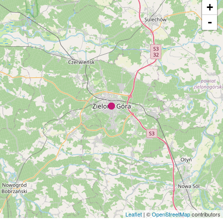
+
-
Leaflet
| ©
OpenStreetMap
contributors