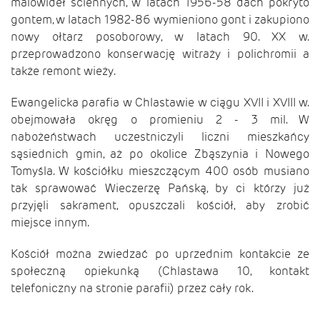
malowideł ściennych, w latach 1956-58 dach pokryto
gontem, w latach 1982-86 wymieniono gont i zakupiono
nowy ołtarz posoborowy, w latach 90. XX w.
przeprowadzono konserwację witraży i polichromii a
także remont wieży.
Ewangelicka parafia w Chlastawie w ciągu XVII i XVIII w.
obejmowała okręg o promieniu 2 - 3 mil. W
nabożeństwach uczestniczyli liczni mieszkańcy
sąsiednich gmin, aż po okolice Zbąszynia i Nowego
Tomyśla. W kościółku mieszczącym 400 osób musiano
tak sprawować Wieczerzę Pańską, by ci którzy już
przyjęli sakrament, opuszczali kościół, aby zrobić
miejsce innym.
Kościół można zwiedzać po uprzednim kontakcie ze
społeczną opiekunką (Chlastawa 10, kontakt
telefoniczny na stronie parafii) przez cały rok.