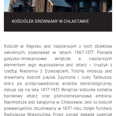
KOŚCIÓŁEK DREWNIANY W CHLASTAWIE
Kościół w Klępsku jest najstarszym z tych obiektów
sakralnych, powstawał w latach 1367-1377. Posiada
gotycko-renesansowe wnętrze, a najstarszym
elementem jego wyposażenia jest ołtarz – tryptyk z
rzeźbą Madonny z Dziecięciem. Trochę młodszy jest
drewniany kościół p.w.św. Szymona i Judy Tadeusza,
który po przeprowadzonej analizie dendrologicznej,
datuje się na lata 1417-1431. Wnętrze kościoła ozdabia
barokowy ołtarz oraz późnorenesansowa ambona.
Najmłodsza jest świątynia w Chlastawie. Jest to kościół
poewangelicki, zbudowany w 1637 roku, dzięki fundacji
Radislausa Miesitschka. Przez ponad dekadę spełniał