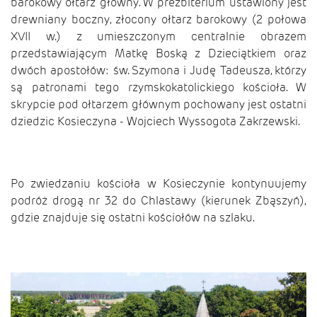
barokowy ołtarz główny. W prezbiterium ustawiony jest
drewniany boczny, złocony ołtarz barokowy (2 połowa
XVII w.) z umieszczonym centralnie obrazem
przedstawiającym Matkę Boską z Dzieciątkiem oraz
dwóch apostołów: św. Szymona i Judę Tadeusza, którzy
są patronami tego rzymskokatolickiego kościoła. W
skrypcie pod ołtarzem głównym pochowany jest ostatni
dziedzic Kosieczyna - Wojciech Wyssogota Zakrzewski.
Po zwiedzaniu kościoła w Kosieczynie kontynuujemy
podróż drogą nr 32 do Chlastawy (kierunek Zbąszyń),
gdzie znajduje się ostatni kościołów na szlaku.