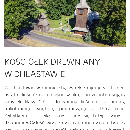
KOŚCIÓŁEK DREWNIANY
W CHLASTAWIE
W Chlastawie, w gminie Zbąszynek znajduje się trzeci i
ostatni kościół na naszym szlaku, bardzo interesujący
zabytek klasy "0" - drewniany kościółek z bogatą
polichromią wnętrza, pochodzącą z 1637 roku.
Zabytkiem jest także znajdująca się tutaj brama -
dzwonnica. Całość, wraz z dawnym cmentarzem, tworzy
bardzo malowniczy zespół sakralny o wyjątkowych