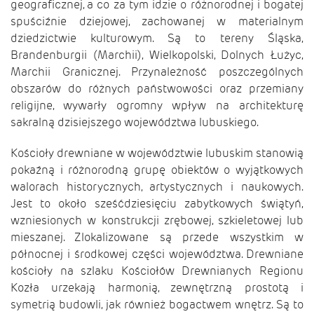
geograficznej, a co za tym idzie o różnorodnej i bogatej
spuściźnie dziejowej, zachowanej w materialnym
dziedzictwie kulturowym. Są to tereny Śląska,
Brandenburgii (Marchii), Wielkopolski, Dolnych Łużyc,
Marchii Granicznej. Przynależność poszczególnych
obszarów do różnych państwowości oraz przemiany
religijne, wywarły ogromny wpływ na architekturę
sakralną dzisiejszego województwa lubuskiego.
Kościoły drewniane w województwie lubuskim stanowią
pokaźną i różnorodną grupę obiektów o wyjątkowych
walorach historycznych, artystycznych i naukowych.
Jest to około sześćdziesięciu zabytkowych świątyń,
wzniesionych w konstrukcji zrębowej, szkieletowej lub
mieszanej. Zlokalizowane są przede wszystkim w
północnej i środkowej części województwa. Drewniane
kościoły na szlaku Kościołów Drewnianych Regionu
Kozła urzekają harmonią, zewnętrzną prostotą i
symetrią budowli, jak również bogactwem wnętrz. Są to