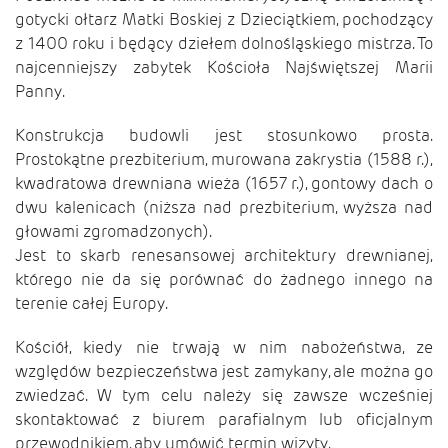
gotycki ołtarz Matki Boskiej z Dzieciątkiem, pochodzący
z 1400 roku i będący dziełem dolnośląskiego mistrza. To
najcenniejszy zabytek Kościoła Najświętszej Marii
Panny.
Konstrukcja budowli jest stosunkowo prosta.
Prostokątne prezbiterium, murowana zakrystia (1588 r.),
kwadratowa drewniana wieża (1657 r.), gontowy dach o
dwu kalenicach (niższa nad prezbiterium, wyższa nad
głowami zgromadzonych).
Jest to skarb renesansowej architektury drewnianej,
którego nie da się porównać do żadnego innego na
terenie całej Europy.
Kościół, kiedy nie trwają w nim nabożeństwa, ze
względów bezpieczeństwa jest zamykany, ale można go
zwiedzać. W tym celu należy się zawsze wcześniej
skontaktować z biurem parafialnym lub oficjalnym
przewodnikiem, aby umówić termin wizyty.