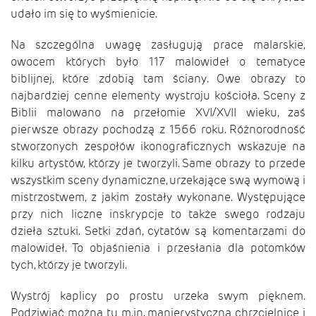
udało im się to wyśmienicie.
Na szczególna uwagę zasługują prace malarskie,
owocem których było 117 malowideł o tematyce
biblijnej, które zdobią tam ściany. Owe obrazy to
najbardziej cenne elementy wystroju kościoła. Sceny z
Biblii malowano na przełomie XVI/XVII wieku, zaś
pierwsze obrazy pochodzą z 1566 roku. Różnorodność
stworzonych zespołów ikonograficznych wskazuje na
kilku artystów, którzy je tworzyli. Same obrazy to przede
wszystkim sceny dynamiczne, urzekające swą wymową i
mistrzostwem, z jakim zostały wykonane. Występujące
przy nich liczne inskrypcje to także swego rodzaju
dzieła sztuki. Setki zdań, cytatów są komentarzami do
malowideł. To objaśnienia i przesłania dla potomków
tych, którzy je tworzyli.
Wystrój kaplicy po prostu urzeka swym pięknem.
Podziwiać można tu m.in. manierystyczną chrzcielnicę i