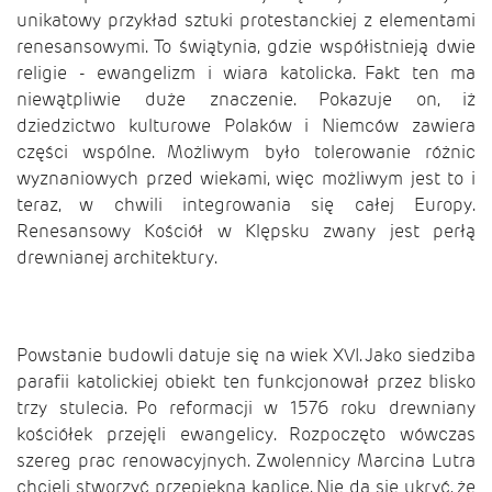
unikatowy przykład sztuki protestanckiej z elementami
renesansowymi. To świątynia, gdzie współistnieją dwie
religie - ewangelizm i wiara katolicka. Fakt ten ma
niewątpliwie duże znaczenie. Pokazuje on, iż
dziedzictwo kulturowe Polaków i Niemców zawiera
części wspólne. Możliwym było tolerowanie różnic
wyznaniowych przed wiekami, więc możliwym jest to i
teraz, w chwili integrowania się całej Europy.
Renesansowy Kościół w Klępsku zwany jest perłą
drewnianej architektury.
Powstanie budowli datuje się na wiek XVI. Jako siedziba
parafii katolickiej obiekt ten funkcjonował przez blisko
trzy stulecia. Po reformacji w 1576 roku drewniany
kościółek przejęli ewangelicy. Rozpoczęto wówczas
szereg prac renowacyjnych. Zwolennicy Marcina Lutra
chcieli stworzyć przepiękną kaplicę. Nie da się ukryć, że