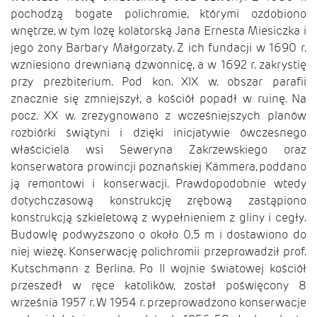
pochodzą bogate polichromie, którymi ozdobiono
wnętrze, w tym lożę kolatorską Jana Ernesta Miesiczka i
jego żony Barbary Małgorzaty. Z ich fundacji w 1690 r.
wzniesiono drewnianą dzwonnicę, a w 1692 r. zakrystię
przy prezbiterium. Pod kon. XIX w. obszar parafii
znacznie się zmniejszył, a kościół popadł w ruinę. Na
pocz. XX w. zrezygnowano z wcześniejszych planów
rozbiórki świątyni i dzięki inicjatywie ówczesnego
właściciela wsi Seweryna Zakrzewskiego oraz
konserwatora prowincji poznańskiej Kämmera, poddano
ją remontowi i konserwacji. Prawdopodobnie wtedy
dotychczasową konstrukcję zrębową zastąpiono
konstrukcją szkieletową z wypełnieniem z gliny i cegły.
Budowlę podwyższono o około 0,5 m i dostawiono do
niej wieżę. Konserwację polichromii przeprowadził prof.
Kutschmann z Berlina. Po II wojnie światowej kościół
przeszedł w ręce katolików, został poświęcony 8
września 1957 r. W 1954 r. przeprowadzono konserwacje