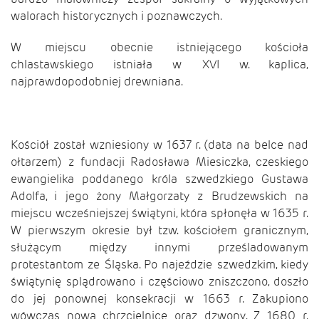
walorach historycznych i poznawczych.
W miejscu obecnie istniejącego kościoła
chlastawskiego istniała w XVI w. kaplica,
najprawdopodobniej drewniana.
Kościół został wzniesiony w 1637 r. (data na belce nad
ołtarzem) z fundacji Radosława Miesiczka, czeskiego
ewangielika poddanego króla szwedzkiego Gustawa
Adolfa, i jego żony Małgorzaty z Brudzewskich na
miejscu wcześniejszej świątyni, która spłonęła w 1635 r.
W pierwszym okresie był tzw. kościołem granicznym,
służącym między innymi prześladowanym
protestantom ze Śląska. Po najeździe szwedzkim, kiedy
świątynię splądrowano i częściowo zniszczono, doszło
do jej ponownej konsekracji w 1663 r. Zakupiono
wówczas nową chrzcielnicę oraz dzwony. Z 1680 r.