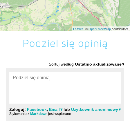
Leaflet
| ©
OpenStreetMap
contributors
Podziel się opinią