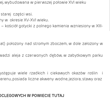
iej, wybudowana w pierwszej połowie XVI wieku
tarej części wsi.
any w okresie XV-XVI wieku.
– kościół gotycki z polnego kamienia wzniesiony w XIII-
nat) położony nad stromym zboczem, w dole założony w
owadzi aleja z czerwonych dębów, w zabytkowym parku
ystępuje wiele rzadkich i ciekawych okazów roślin i
terenu, posiada liczne akweny wodne, jeziora, stawy oraz
OCLEGOWYCH W POWIECIE
TUTAJ