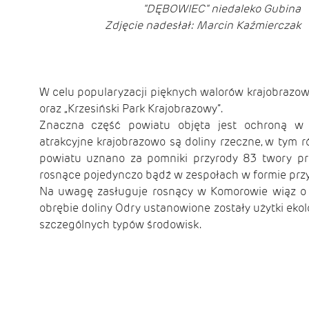
"DĘBOWIEC" niedaleko Gubina
Zdjęcie nadesłał: Marcin Kaźmierczak
W celu popularyzacji pięknych walorów krajobrazow
oraz „Krzesiński Park Krajobrazowy”.
Znaczna część powiatu objęta jest ochroną w f
atrakcyjne krajobrazowo są doliny rzeczne, w tym r
powiatu uznano za pomniki przyrody 83 twory przy
rosnące pojedynczo bądź w zespołach w formie przy
Na uwagę zasługuje rosnący w Komorowie wiąz o 
obrębie doliny Odry ustanowione zostały użytki ekol
szczególnych typów środowisk.