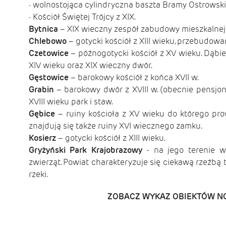
· wolnostojąca cylindryczna baszta Bramy Ostrowsk
· Kościół Świętej Trójcy z XIX.
Bytnica
– XIX wieczny zespół zabudowy mieszkalnej s
Chlebowo
– gotycki kościół z XIII wieku, przebudow
Czetowice
– późnogotycki kościół z XV wieku. Dąbie 
XIV wieku oraz XIX wieczny dwór.
Gęstowice
– barokowy kościół z końca XVII w.
Grabin
– barokowy dwór z XVIII w. (obecnie pensjo
XVIII wieku park i staw.
Gębice
– ruiny kościoła z XV wieku do którego pr
znajdują się także ruiny XVI wiecznego zamku.
Kosierz
– gotycki kościół z XIII wieku.
Gryżyński Park Krajobrazowy
- na jego terenie w
zwierząt. Powiat charakteryzuje się ciekawą rzeźbą 
rzeki.
ZOBACZ WYKAZ OBIEKTÓW N