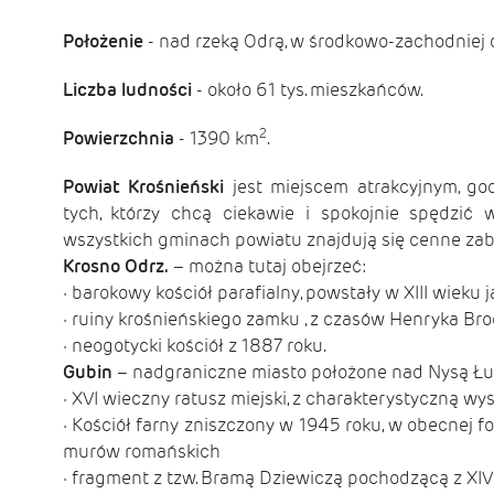
Położenie
- nad rzeką Odrą, w środkowo-zachodniej 
Liczba ludności
- około 61 tys. mieszkańców.
2
Powierzchnia
- 1390 km
.
Powiat Krośnieński
jest miejscem atrakcyjnym, go
tych, którzy chcą ciekawie i spokojnie spędzić
wszystkich gminach powiatu znajdują się cenne zabytk
Krosno Odrz.
– można tutaj obejrzeć:
· barokowy kościół parafialny, powstały w XIII wiek
· ruiny krośnieńskiego zamku , z czasów Henryka Br
· neogotycki kościół z 1887 roku.
Gubin
– nadgraniczne miasto położone nad Nysą Łu
· XVI wieczny ratusz miejski, z charakterystyczną 
· Kościół farny zniszczony w 1945 roku, w obecnej
murów romańskich
· fragment z tzw. Bramą Dziewiczą pochodzącą z XIV