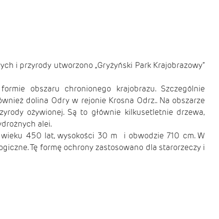
ych i przyrody utworzono „Gryżyński Park Krajobrazowy”
ormie obszaru chronionego krajobrazu. Szczególnie
ównież dolina Odry w rejonie Krosna Odrz.. Na obszarze
rody ożywionej. Są to głównie kilkusetletnie drzewa,
drożnych alei.
wieku 450 lat, wysokości 30 m i obwodzie 710 cm. W
ogiczne. Tę formę ochrony zastosowano dla starorzeczy i