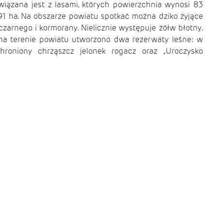
wiązana jest z lasami, których powierzchnia wynosi 83
91 ha. Na obszarze powiatu spotkać można dziko żyjące
a czarnego i kormorany. Nielicznie występuje żółw błotny.
 na terenie powiatu utworzono dwa rezerwaty leśne: w
hroniony chrząszcz jelonek rogacz oraz „Uroczysko