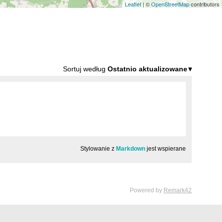
Leaflet
| ©
OpenStreetMap
contributors