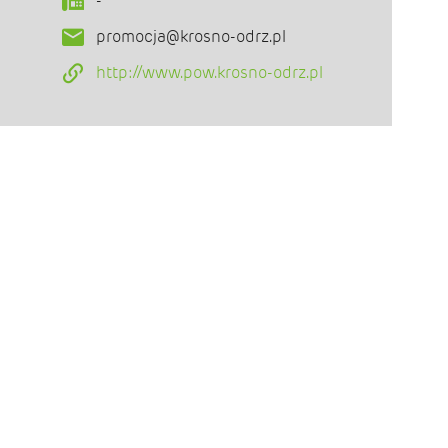
-
promocja@krosno-odrz.pl
http://www.pow.krosno-odrz.pl