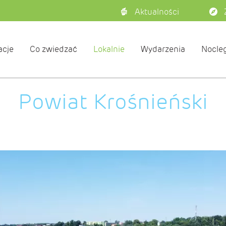
Aktualności
acje
Co zwiedzać
Lokalnie
Wydarzenia
Nocleg
Powiat Krośnieński