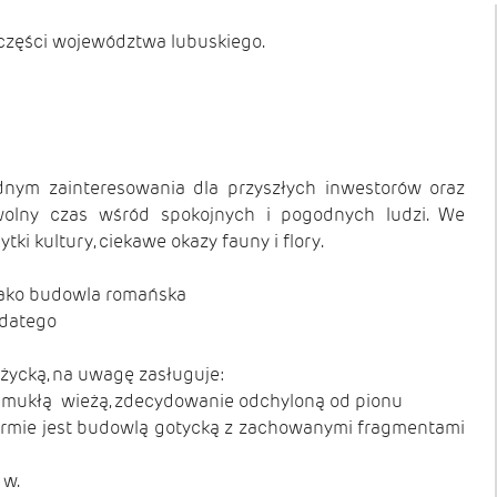
części województwa lubuskiego.
dnym zainteresowania dla przyszłych inwestorów oraz
 wolny czas wśród spokojnych i pogodnych ludzi. We
i kultury, ciekawe okazy fauny i flory.
u jako budowla romańska
odatego
życką, na uwagę zasługuje:
wysmukłą wieżą, zdecydowanie odchyloną od pionu
 formie jest budowlą gotycką z zachowanymi fragmentami
 w.