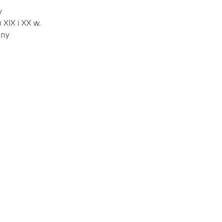
y
XIX i XX w.
nny