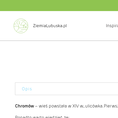
Inspir
Opis
Chromów
– wieś powstała w XIV w., ulicówka. Pierw
Ponadto warto wiedzieć, że: