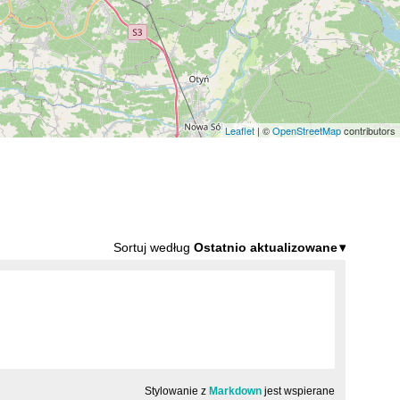
Leaflet
| ©
OpenStreetMap
contributors