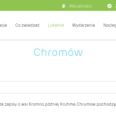
Aktualności
acje
Co zwiedzać
Lokalnie
Wydarzenia
Nocleg
Chromów
sze zapisy o wsi Kromno, później Kruhme, Chrumow pochodzą 