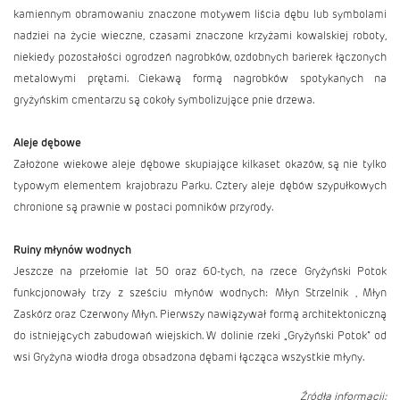
kamiennym obramowaniu znaczone motywem liścia dębu lub symbolami
nadziei na życie wieczne, czasami znaczone krzyżami kowalskiej roboty,
niekiedy pozostałości ogrodzeń nagrobków, ozdobnych barierek łączonych
metalowymi prętami. Ciekawą formą nagrobków spotykanych na
gryżyńskim cmentarzu są cokoły symbolizujące pnie drzewa.
Aleje dębowe
Założone wiekowe aleje dębowe skupiające kilkaset okazów, są nie tylko
typowym elementem krajobrazu Parku. Cztery aleje dębów szypułkowych
chronione są prawnie w postaci pomników przyrody.
Ruiny młynów wodnych
Jeszcze na przełomie lat 50 oraz 60-tych, na rzece Gryżyński Potok
funkcjonowały trzy z sześciu młynów wodnych: Młyn Strzelnik , Młyn
Zaskórz oraz Czerwony Młyn. Pierwszy nawiązywał formą architektoniczną
do istniejących zabudowań wiejskich. W dolinie rzeki „Gryżyński Potok” od
wsi Gryżyna wiodła droga obsadzona dębami łącząca wszystkie młyny.
Źródła informacji: