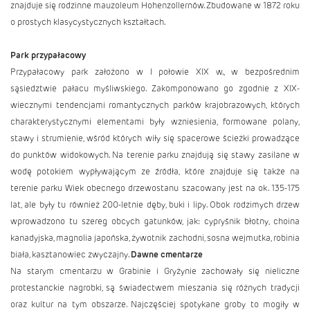
znajduje się rodzinne mauzoleum Hohenzollernów. Zbudowane w 1872 roku
o prostych klasycystycznych kształtach.
Park przypałacowy
Przypałacowy park założono w I połowie XIX w., w bezpośrednim
sąsiedztwie pałacu myśliwskiego. Zakomponowano go zgodnie z XIX-
wiecznymi tendencjami romantycznych parków krajobrazowych, których
charakterystycznymi elementami były wzniesienia, formowane polany,
stawy i strumienie, wśród których wiły się spacerowe ścieżki prowadzące
do punktów widokowych. Na terenie parku znajdują się stawy zasilane w
wodę potokiem wypływającym ze źródła, które znajduje się także na
terenie parku Wiek obecnego drzewostanu szacowany jest na ok. 135-175
lat, ale były tu również 200-letnie dęby, buki i lipy. Obok rodzimych drzew
wprowadzono tu szereg obcych gatunków, jak: cypryśnik błotny, choina
kanadyjska, magnolia japońska, żywotnik zachodni, sosna wejmutka, robinia
biała, kasztanowiec zwyczajny.
Dawne cmentarze
Na starym cmentarzu w Grabinie i Gryżynie zachowały się nieliczne
protestanckie nagrobki, są świadectwem mieszania się różnych tradycji
oraz kultur na tym obszarze. Najczęściej spotykane groby to mogiły w