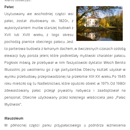
Pałac
Usytuowany we wschodniej części wsi
pałac, został zbudowany ok. 1820r., z
wykorzystaniem murów starszej budowli z
XVII lub XVIII wieku, z tego okresu
pochodzą piwnice obecnego pałacu. Jest
to parterowa budowla z łamanym dachem, w ówczesnych czasach ozdobą
elewacji były poroża jeleni, które podkreślały myśliwski charakter pałacu.
Pogłoski mówią, że przebywał w nim faszystowski dyktator Włoch Benito
Mussolini, po uwolnieniu go z rąk partyzantów. Obecny kształt uzyskał w
wyniku przebudowy przeprowadzonej na przełomie XIX-XX wieku. Po 1945
roku mieściło się tu Nadleśnictwo, które opuściło obiekt w 1971r. Od 1980r
zdewastowany pałac przejął prywatny nabywca i zaadoptował na
pensjonat. Obecnie użytkowany przez kolejnego właściciela jako „Pałac
Myśliwski”.
Mauzoleum
W północnej części parku przypałacowego u podnórza wzniesienia