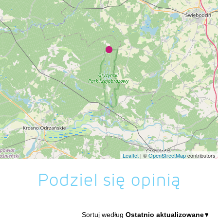
Leaflet
| ©
OpenStreetMap
contributors
Podziel się opinią