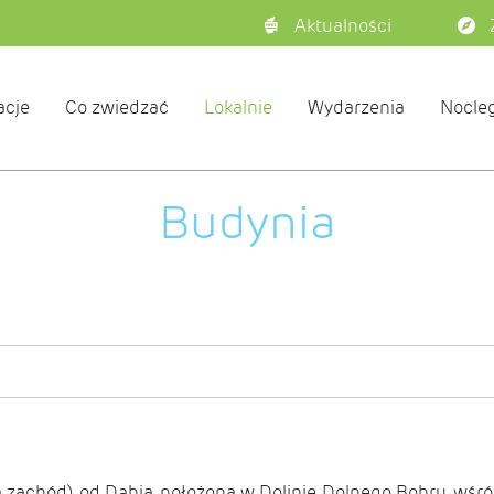
Aktualności
acje
Co zwiedzać
Lokalnie
Wydarzenia
Nocleg
Budynia
a zachód) od
Dąbia
, położona w Dolinie Dolnego Bobru, wśr