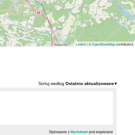
Leaflet
| ©
OpenStreetMap
contributors