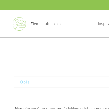
Inspir
Opis
Nieduża wieś na południe (z lekkim odchyleniem n