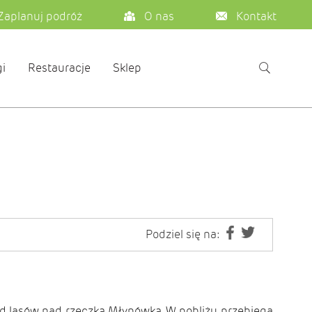
Zaplanuj podróż
O nas
Kontakt
i
Restauracje
Sklep
Podziel się na:
ód lasów, nad rzeczką Młynówką. W pobliżu przebiega