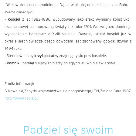
Wieś w kierunku zachodnim od
Dąbia
, w bliskiej odległości od rzeki Bóbr.
Warto zobaczyć:
-
Kościół
z lat 1882-1886, wybudowany jako efekt wymiany konstrukcji
szachulcowej na murowaną świątyni z roku 1701. We wnętrzu dominuje
wyposażenie barokowe z XVIII stulecia. Dawniej istniał kościół już w
okresie średniowiecza, czego dowodem jest zachowany gotycki dzwon z
1494 roku.
- Średniowieczny
krzyż pokutny
znajdujący się przy kościele.
-
Pomnik
upamiętniający żołnierzy poległych w I wojnie światowej.
Źródła informacji:
S. Kowalski, Zabytki województwa zielonogórskiego, LTN, Zielona Góra 1987.
http://www.dabie.pl/
Podziel się swoim