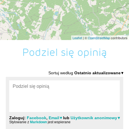
Leaflet
| ©
OpenStreetMap
contributors
Podziel się opinią