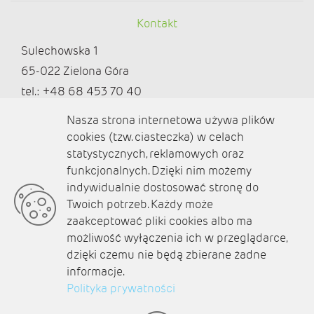
Kontakt
Sulechowska 1
65-022 Zielona Góra
tel.: +48 68 453 70 40
redakcja@ziemialubuska.pl |
Nasza strona internetowa używa plików
marketing@ziemialubuska.pl
cookies (tzw. ciasteczka) w celach
statystycznych, reklamowych oraz
funkcjonalnych. Dzięki nim możemy
Media społecznościowe
indywidualnie dostosować stronę do
Twoich potrzeb. Każdy może
zaakceptować pliki cookies albo ma
możliwość wyłączenia ich w przeglądarce,
dzięki czemu nie będą zbierane żadne
O nas
informacje.
Kontakt
Polityka prywatności
Polityka prywatności