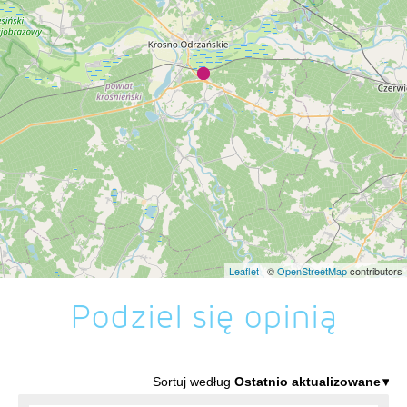
Leaflet
| ©
OpenStreetMap
contributors
Podziel się opinią