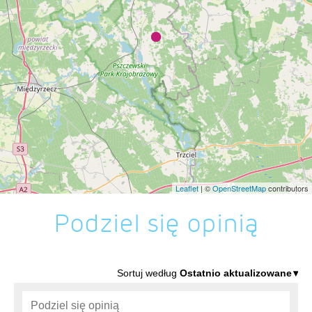
Leaflet
| ©
OpenStreetMap
contributors
Podziel się opinią