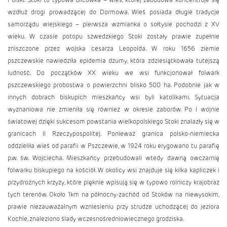
wzdłuż drogi prowadzącej do Dormowa. Wieś posiada długie tradycje
samorządu wiejskiego – pierwsza wzmianka o sołtysie pochodzi z XV
wieku. W czasie potopu szwedzkiego Stoki zostały prawie zupełnie
zniszczone przez wojska cesarza Leopolda. W roku 1656 ziemie
pszczewskie nawiedziła epidemia dżumy, która zdziesiątkowała tutejszą
ludność. Do początków XX wieku we wsi funkcjonował folwark
pszczewskiego probostwa o powierzchni blisko 500 ha. Podobnie jak w
innych dobrach biskupich mieszkańcy wsi byli katolikami. Sytuacja
wyznaniowa nie zmieniła się również w okresie zaborów. Po I wojnie
światowej dzięki sukcesom powstania wielkopolskiego Stoki znalazły się w
granicach II Rzeczypospolitej. Ponieważ granica polsko-niemiecka
oddzieliła wieś od parafii w Pszczewie, w 1924 roku erygowano tu parafię
p.w. św. Wojciecha. Mieszkańcy przebudowali wtedy dawną owczarnię
folwarku biskupiego na kościół. W okolicy wsi znajduje się kilka kapliczek i
przydrożnych krzyży, które pięknie wpisują się w typowo rolniczy krajobraz
tych terenów. Około 1km na północny-zachód od Stoków na niewysokim,
prawie niezauważalnym wzniesieniu przy strudze uchodzącej do jeziora
Kochle, znaleziono ślady wczesnośredniowiecznego grodziska.