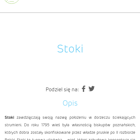
Stoki
Podziel się na:
Opis
Stoki
zawdzięczają swoją nazwę położeniu w dorzeczu ściekających
strumieni. Do roku 1795 wieś była własnością biskupów poznańskich,
których dobra zostały skonfiskowane przez władze pruskie po II rozbiorze
Polski. Stoki to typowa ulicówka – wieś, której zabudowa koncentruje się