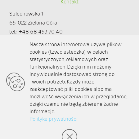
Kontakt
Sulechowska 1
65-022 Zielona Góra
tel.: +48 68 453 70 40
redakcja@ziemialubuska.pl |
Nasza strona internetowa używa plików
marketing@ziemialubuska.pl
cookies (tzw. ciasteczka) w celach
statystycznych, reklamowych oraz
funkcjonalnych. Dzięki nim możemy
Media społecznościowe
indywidualnie dostosować stronę do
Twoich potrzeb. Każdy może
zaakceptować pliki cookies albo ma
możliwość wyłączenia ich w przeglądarce,
dzięki czemu nie będą zbierane żadne
O nas
informacje.
Kontakt
Polityka prywatności
Polityka prywatności