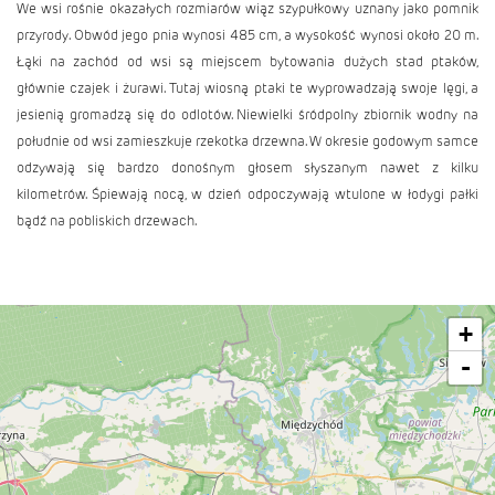
We wsi rośnie okazałych rozmiarów wiąz szypułkowy uznany jako pomnik
przyrody. Obwód jego pnia wynosi 485 cm, a wysokość wynosi około 20 m.
Łąki na zachód od wsi są miejscem bytowania dużych stad ptaków,
głównie czajek i żurawi. Tutaj wiosną ptaki te wyprowadzają swoje lęgi, a
jesienią gromadzą się do odlotów. Niewielki śródpolny zbiornik wodny na
południe od wsi zamieszkuje rzekotka drzewna. W okresie godowym samce
odzywają się bardzo donośnym głosem słyszanym nawet z kilku
kilometrów. Śpiewają nocą, w dzień odpoczywają wtulone w łodygi pałki
bądź na pobliskich drzewach.
+
-