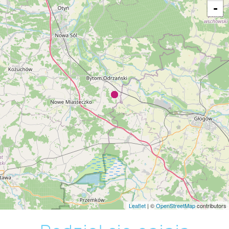
-
Leaflet
| ©
OpenStreetMap
contributors