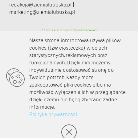
redakcja@ziemialubuska.pl |
marketing@ziemialubuska.pl
Media społecznościowe
Nasza strona internetowa używa plików
cookies (tzw. ciasteczka) w celach
statystycznych, reklamowych oraz
funkcjonalnych. Dzięki nim możemy
O nas
indywidualnie dostosować stronę do
Twoich potrzeb. Każdy może
Kontakt
zaakceptować pliki cookies albo ma
Polityka prywatności
możliwość wyłączenia ich w przeglądarce,
dzięki czemu nie będą zbierane żadne
Aktualności
informacje.
Polityka prywatności
Zaplanuj podróż
© amb software 2004-2021