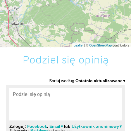
Leaflet
| ©
OpenStreetMap
contributors
Podziel się opinią