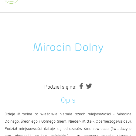
Mirocin Dolny
Podziel się na:
Opis
Dzieje Mirocina to właściwie historia trzech miejscowości - Mirocina
Dolnego, Średniego i Górnego (niem. Nieder-, Mittel-, Oberherzogswaldau).
Podział miejscowości datuje się od czasów średniowiecza (świadczy o
tym obecność dwóch kościołów) i w znaczny sposób utrudnia