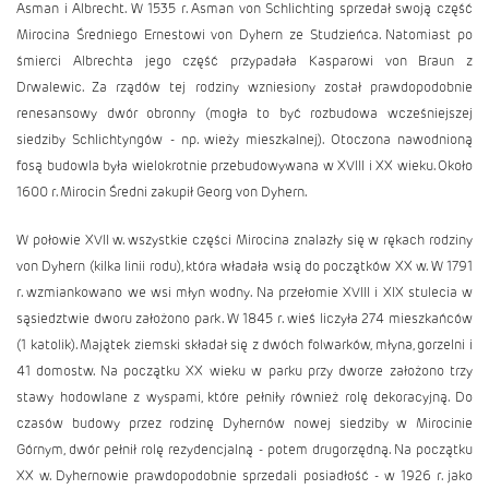
Asman i Albrecht. W 1535 r. Asman von Schlichting sprzedał swoją część
Mirocina Średniego Ernestowi von Dyhern ze Studzieńca. Natomiast po
śmierci Albrechta jego część przypadała Kasparowi von Braun z
Drwalewic. Za rządów tej rodziny wzniesiony został prawdopodobnie
renesansowy dwór obronny (mogła to być rozbudowa wcześniejszej
siedziby Schlichtyngów - np. wieży mieszkalnej). Otoczona nawodnioną
fosą budowla była wielokrotnie przebudowywana w XVIII i XX wieku. Około
1600 r. Mirocin Średni zakupił Georg von Dyhern.
W połowie XVII w. wszystkie części Mirocina znalazły się w rękach rodziny
von Dyhern (kilka linii rodu), która władała wsią do początków XX w. W 1791
r. wzmiankowano we wsi młyn wodny. Na przełomie XVIII i XIX stulecia w
sąsiedztwie dworu założono park. W 1845 r. wieś liczyła 274 mieszkańców
(1 katolik). Majątek ziemski składał się z dwóch folwarków, młyna, gorzelni i
41 domostw. Na początku XX wieku w parku przy dworze założono trzy
stawy hodowlane z wyspami, które pełniły również rolę dekoracyjną. Do
czasów budowy przez rodzinę Dyhernów nowej siedziby w Mirocinie
Górnym, dwór pełnił rolę rezydencjalną - potem drugorzędną. Na początku
XX w. Dyhernowie prawdopodobnie sprzedali posiadłość - w 1926 r. jako