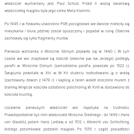
właściciel wymieniany jest Paul Schulz. Przed II wojną światową
właścicielką majątku była jego córka Meta Klammt.
Po 1945 r. w folwarku utworzono PGR, początkowo we dworze mieściły się
mieszkania i biura, później został opuszczony i popadał w ruinę. Obecnie
zachowały się tylko fragmenty murów.
Pierwsza wzmianka o Mirocnie Górnym pojawiła się w 1440 r. W tym
czasie we wsi znajdował się kościół (obecnie p.w. św. Jerzego) podległy
parafii w Mirocinie Dolnym (samodzielna parafia powstało po 1522 r.).
Świątynia powstała w XIV w. W XV stuleciu rozbudowano ją o wieżę
(zachowany dzwon z 1479 r.) i kaplicę, a teren wokół otoczono murem z
bramką. Wnętrze kościoła ozdobiono polichromią. W XVIII w. dostawiono do
kościoła kruchtę.
Ustalenie pierwszych właścicieli wsi napotyka na trudności.
Prawdopodobnie byli nimi właściciele Mirocina Średniego - do 1499 r. Hans
von Glaubitz, potem Hans Ledlaw, a od 1512 r. Albrecht vov Schlichting,
którego potomkowie podzielili majątek. Po 1535 r. część posiadłości