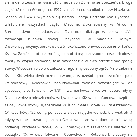
ziemskiej przeszła na własność Ernesta von Dyherna ze Studzieńca. Druga
część Mirocina Górnego do 1597 r. należała do spadkobierców Nicela von
Stosch. W 1674 r. wymienia się barona Georga Gottarda von Dyherna -
właściciela wszystkich części Mirocina. Zlokalizowany w Mirocinie
Średnim dwór nie odpowiadał Dyhernom, dlatego w połowie XVIII
rozpoczęli budowę nowej rezydencji w Mirocinie Górnym.
Dwukondygnacyjny, barokowy dwór ukończono prawdopodobnie w końcu
XVIII w. Założenie otoczono fosą, ponad którą przerzucono dwa arkadowe
mosty. W części północnej fosa przechodziła w dwa przedzielone groblą
stawy. W otoczeniu dworu założono regularny ozdobny ogród. Na przełomie
XVIII i XIX wieku dwór przebudowano, a w części ogrodu założono park
krajobrazowy. Dyhernowie rozbudowywali również pozostające w ich
dyspozycji trzy folwarki - w 1791 r. wzmiankowano we wsi cztery młyny.
Dbali również o mieszkańców wsi, w połowie XIX wieku ufundowali szpital i
założyli dwie szkoły wyznaniowe. W 1845 r. wieś liczyła 778 mieszkańców
(31 katolików), 122 domy, ponadto w skład majątku wchodziły 3 wiatraki, 3
młyny wodne, browar i gorzelnia. Część wsi stanowiła domenę królewską
podległą urzędowi w Nowej Soli - 8 domów, 70 mieszkańców i wiatrak. Na
początku XX w. dwa folwarki - Obervolwerk i Rotvolwerk przeszły na