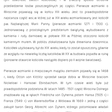
prześledzenie losów poszczególnych jej części. Pierwsze wzmianki o
Mirocinie pojawiają się w końcu XIII wieku.
Jest to prawdopodobnie
najstarsza część wsi, w której już w XIII wieku wzmiankowany jest kościół
p.w. Najświętszej Marii Panny (pierwsze wzmianki 1271 i 1300 r.).
Jednonawową z prostokątnym prezbiterium świątynię, wybudowano z
kamienia i rudy darniowej w połowie XIII w. Później otoczono kościół
kamiennym murem. W pobliżu zlokalizowana była drewniana dzwonnica.
Kościółek użytkowany był do XIX wieku, kiedy to został opuszczony, gównie
ze względu na niewielką liczbę katolików. W XX w. budowla popadła w ruinę
(ponowne otwarcie kościoła nastąpiło dopiero po II wojnie światowej).
Pierwsze wzmianki o miejscowym majątku ziemskim pojawiły się w 1468
r., kiedy Otton von Kittlitz sprzedał swoje dobra w Mirocinie braciom
Nickelowi i Hansowi Ebirsbachom. W tym czasie wieś była już
prawdopodobnie podzielona. W latach 1485 - 1501 część Mirocina Dolnego
znajdowała się w rękach Friedricha von Dyherna, potem Hansa (1505 r.) i
Franza (1549 r.) von Warensdorfów z Witkowa. W 1669 r. jedną z części
zakupił baron Georg Albrecht von Dyhern, którego potomkowie władali