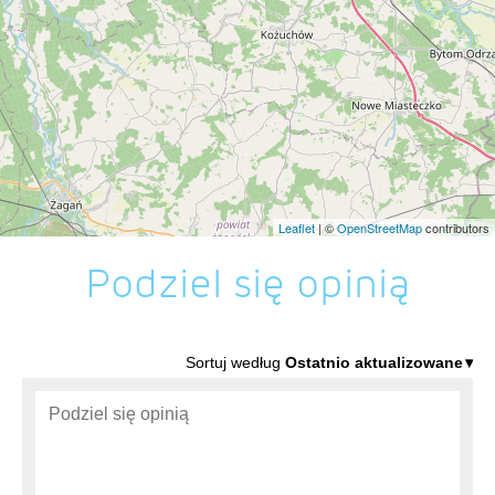
Leaflet
| ©
OpenStreetMap
contributors
Podziel się opinią