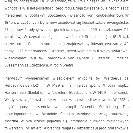
wsią do początków XX w. Wiadomo, że w 1791 r. część wsi z kościołem
wchodziła w skład posiadłości tego rodu. Druga związana była natomiast z
majątkiem w pobliskim Studzieńcu (własność von Knobelsdorffów). W
1845 r. w części von Dyhernów znajdował się kościół, szkoła ewangelicka,
27 domów, 2 młyny wodne, gorzelnia, olejarnia - 359 mieszkańców (12
katolików). W części należącej do właścicieli Studzieńca (do 1845 r. J.
Juthe, potem Friedrich von Heuser) znajdował się folwark, owczarnia, 42
domy - 277 mieszkańców. Ostatnimi, przed wybuchem II wojny światowej
właścicielami wsi byli baronowie von Dyhern - Czettriz i rodzina
Suessmann ze Studzieńca. Mirocin Średni
Pierwszym wymienianym właścicielem Mirocina był Waltherus de
Herczoinwalde (1321 r.). W 1429 r. miał miejsce spór o Mirocin między
Hansem von Glaubitzem a Nickelem Ebirsbachem. W 1499 r. król czeski
Władysław część wsi nadał w lenno Hansowi Ledlaw z Urazu. W 1512 r.
część górną i średnią wsi zakupił Albrecht Schlichting. Ten
prawdopodobnie w Mirocinie Średnim wzniósł pierwszą murowaną
siedzibę. W tym czasie pojawiła się informacja o dwóch miejscowych
folwarkach. Po śmierci Albrechta majątek odziedziczyli jego bratankowie