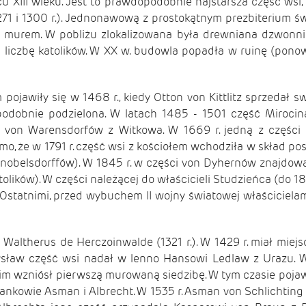
u XIII wieku. Jest to prawdopodobnie najstarsza część wsi, 
1271 i 1300 r.). Jednonawową z prostokątnym prezbiterium ś
m murem. W pobliżu zlokalizowana była drewniana dzwonnic
 liczbę katolików. W XX w. budowla popadła w ruinę (ponown
ojawiły się w 1468 r., kiedy Otton von Kittlitz sprzedał s
odobnie podzielona. W latach 1485 - 1501 część Mirocin
) von Warensdorfów z Witkowa. W 1669 r. jedną z części
, że w 1791 r. część wsi z kościołem wchodziła w skład pos
obelsdorffów). W 1845 r. w części von Dyhernów znajdował 
tolików). W części należącej do właścicieli Studzieńca (do 18
 Ostatnimi, przed wybuchem II wojny światowej właścicielami
Waltherus de Herczoinwalde (1321 r.). W 1429 r. miał miej
ysław część wsi nadał w lenno Hansowi Ledlaw z Urazu. W 1
im wzniósł pierwszą murowaną siedzibę. W tym czasie pojaw
atankowie Asman i Albrecht. W 1535 r. Asman von Schlichtin