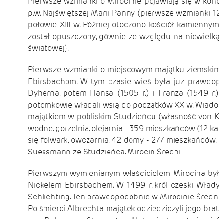
Pierwsze wzmianki o Mirocinie pojawiają się w końc
p.w. Najświętszej Marii Panny (pierwsze wzmianki 
połowie XIII w. Później otoczono kościół kamienny
został opuszczony, gównie ze względu na niewielką
światowej).
Pierwsze wzmianki o miejscowym majątku ziemskim p
Ebirsbachom. W tym czasie wieś była już prawdop
Dyherna, potem Hansa (1505 r.) i Franza (1549 r.
potomkowie władali wsią do początków XX w. Wiadomo
majątkiem w pobliskim Studzieńcu (własność von Kn
wodne, gorzelnia, olejarnia - 359 mieszkańców (12 ka
się folwark, owczarnia, 42 domy - 277 mieszkańców.
Suessmann ze Studzieńca. Mirocin Średni
Pierwszym wymienianym właścicielem Mirocina był 
Nickelem Ebirsbachem. W 1499 r. król czeski Wład
Schlichting. Ten prawdopodobnie w Mirocinie Średn
Po śmierci Albrechta majątek odziedziczyli jego br