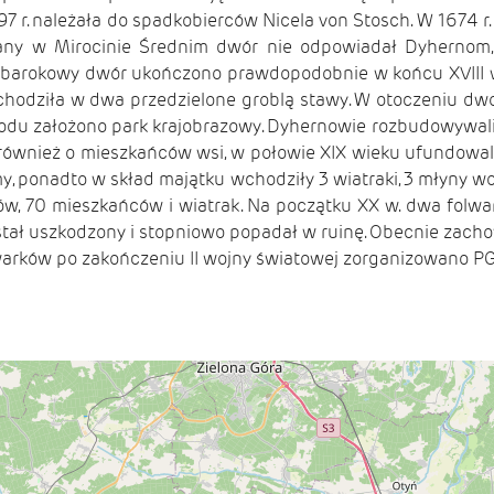
7 r. należała do spadkobierców Nicela von Stosch. W 1674 r
owany w Mirocinie Średnim dwór nie odpowiadał Dyhernom
 barokowy dwór ukończono prawdopodobnie w końcu XVIII w.
chodziła w dwa przedzielone groblą stawy. W otoczeniu dwo
rodu założono park krajobrazowy. Dyhernowie rozbudowywali r
również o mieszkańców wsi, w połowie XIX wieku ufundowali s
my, ponadto w skład majątku wchodziły 3 wiatraki, 3 młyny w
w, 70 mieszkańców i wiatrak. Na początku XX w. dwa folwar
ostał uszkodzony i stopniowo popadał w ruinę. Obecnie zach
ków po zakończeniu II wojny światowej zorganizowano PGR,