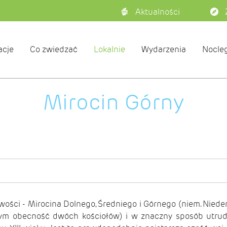
Aktualności
acje
Co zwiedzać
Lokalnie
Wydarzenia
Nocleg
Mirocin Górny
owości - Mirocina Dolnego, Średniego i Górnego (niem. Nieder
ym obecność dwóch kościołów) i w znaczny sposób utrudn