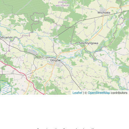
Leaflet
| ©
OpenStreetMap
contributors