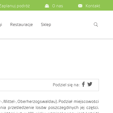
Zaplanuj podróż
O nas
Kontakt
i
Restauracje
Sklep
Podziel się na:
-, Mittel-, Oberherzogswaldau). Podział miejscowości
ia prześledzenie losów poszczególnych jej części.