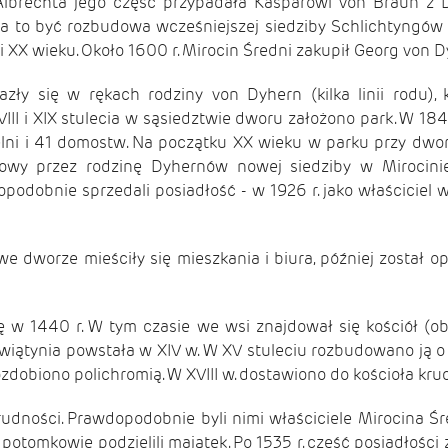
lbrechta jego część przypadała Kasparowi von Braun z D
o być rozbudowa wcześniejszej siedziby Schlichtyngów -
 XX wieku. Około 1600 r. Mirocin Średni zakupił Georg von D
azły się w rękach rodziny von Dyhern (kilka linii rodu)
 i XIX stulecia w sąsiedztwie dworu założono park. W 1845 r
zelni i 41 domostw. Na początku XX wieku w parku przy dwo
dowy przez rodzinę Dyhernów nowej siedziby w Mirocinie
dobnie sprzedali posiadłość - w 1926 r. jako właściciel w
e dworze mieściły się mieszkania i biura, później został o
w 1440 r. W tym czasie we wsi znajdował się kościół (obec
wiątynia powstała w XIV w. W XV stuleciu rozbudowano ją o 
dobiono polichromią. W XVIII w. dostawiono do kościoła kruc
rudności. Prawdopodobnie byli nimi właściciele Mirocina Ś
go potomkowie podzielili majątek. Po 1535 r. część posiadłoś