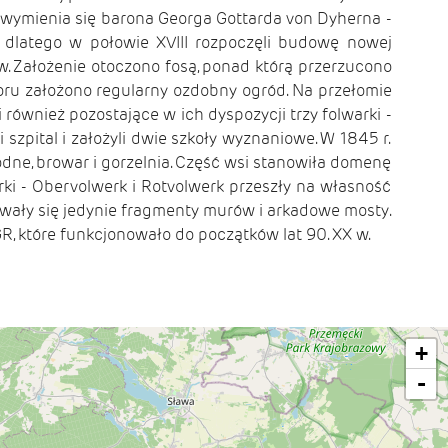
. wymienia się barona Georga Gottarda von Dyherna -
, dlatego w połowie XVIII rozpoczęli budowę nowej
 Założenie otoczono fosą, ponad którą przerzucono
ru założono regularny ozdobny ogród. Na przełomie
ównież pozostające w ich dyspozycji trzy folwarki -
zpital i założyli dwie szkoły wyznaniowe. W 1845 r.
odne, browar i gorzelnia. Część wsi stanowiła domenę
ki - Obervolwerk i Rotvolwerk przeszły na własność
owały się jedynie fragmenty murów i arkadowe mosty.
 które funkcjonowało do początków lat 90. XX w.
+
-