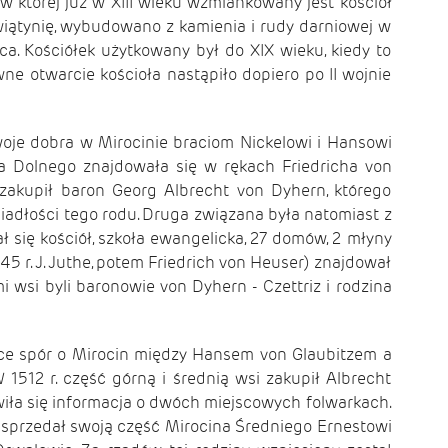
w której już w XIII wieku wzmiankowany jest kościół
wiątynię, wybudowano z kamienia i rudy darniowej w
a. Kościółek użytkowany był do XIX wieku, kiedy to
e otwarcie kościoła nastąpiło dopiero po II wojnie
woje dobra w Mirocinie braciom Nickelowi i Hansowi
a Dolnego znajdowała się w rękach Friedricha von
 zakupił baron Georg Albrecht von Dyhern, którego
iadłości tego rodu. Druga związana była natomiast z
się kościół, szkoła ewangelicka, 27 domów, 2 młyny
45 r. J. Juthe, potem Friedrich von Heuser) znajdował
 wsi byli baronowie von Dyhern - Czettriz i rodzina
sce spór o Mirocin między Hansem von Glaubitzem a
512 r. część górną i średnią wsi zakupił Albrecht
iła się informacja o dwóch miejscowych folwarkach.
g sprzedał swoją część Mirocina Średniego Ernestowi