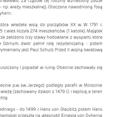
rwalewic. Za rządów tej rodziny wzniesiony został
 np. wieży mieszkalnej). Otoczona nawodnioną fosą
yhern.
, która władała wsią do początków XX w. W 1791 r.
. wieś liczyła 274 mieszkańców (1 katolik). Majątek
rze założono trzy stawy hodowlane z wyspami, które
 Górnym, dwór pełnił rolę rezydencjalną - potem
ymieniany jest Paul Schulz. Przed II wojną światową
puszczony i popadał w ruinę. Obecnie zachowały się
nie p.w. św. Jerzego) podległy parafii w Mirocinie
wieżę (zachowany dzwon z 1479 r.) i kaplicę, a teren
htę.
redniego - do 1499 r. Hans von Glaubitz, potem Hans
ci ziemskiej przeszła na własność Ernesta von Dyherna