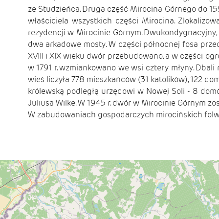
ze Studzieńca. Druga część Mirocina Górnego do 159
właściciela wszystkich części Mirocina. Zlokaliz
rezydencji w Mirocinie Górnym. Dwukondygnacyjny,
dwa arkadowe mosty. W części północnej fosa prze
XVIII i XIX wieku dwór przebudowano, a w części og
w 1791 r. wzmiankowano we wsi cztery młyny. Dbali 
wieś liczyła 778 mieszkańców (31 katolików), 122 do
królewską podległą urzędowi w Nowej Soli - 8 domó
Juliusa Wilke. W 1945 r. dwór w Mirocinie Górnym z
W zabudowaniach gospodarczych mirocińskich folwar