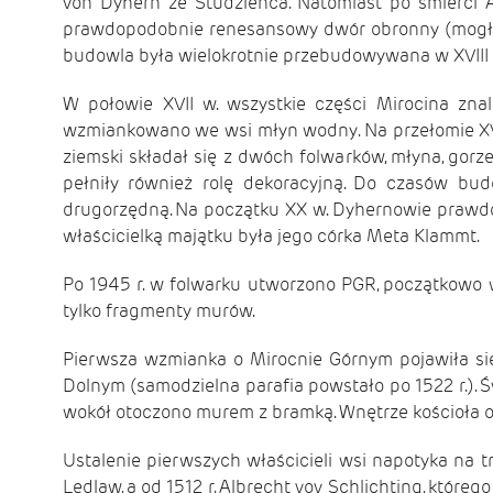
von Dyhern ze Studzieńca. Natomiast po śmierci A
prawdopodobnie renesansowy dwór obronny (mogła t
budowla była wielokrotnie przebudowywana w XVIII i
W połowie XVII w. wszystkie części Mirocina znal
wzmiankowano we wsi młyn wodny. Na przełomie XVIII
ziemski składał się z dwóch folwarków, młyna, gor
pełniły również rolę dekoracyjną. Do czasów bu
drugorzędną. Na początku XX w. Dyhernowie prawdopo
właścicielką majątku była jego córka Meta Klammt.
Po 1945 r. w folwarku utworzono PGR, początkowo w
tylko fragmenty murów.
Pierwsza wzmianka o Mirocnie Górnym pojawiła się 
Dolnym (samodzielna parafia powstało po 1522 r.). Ś
wokół otoczono murem z bramką. Wnętrze kościoła oz
Ustalenie pierwszych właścicieli wsi napotyka na t
Ledlaw, a od 1512 r. Albrecht vov Schlichting, które