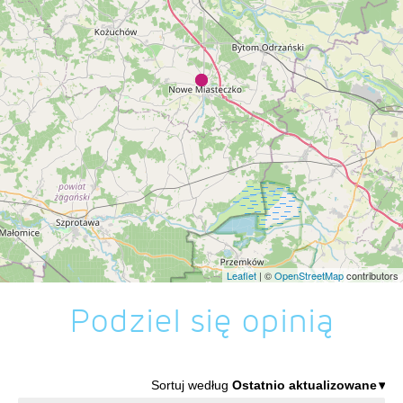
Leaflet
| ©
OpenStreetMap
contributors
Podziel się opinią