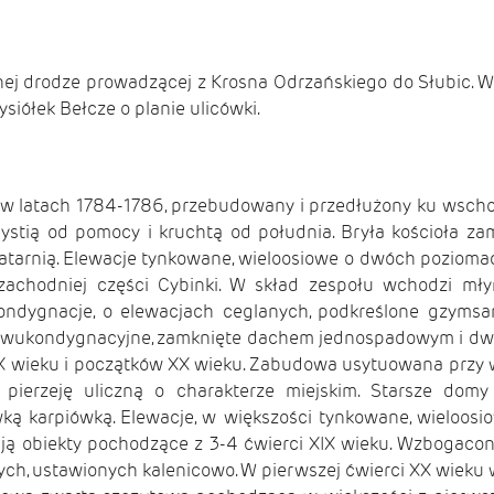
wnej drodze prowadzącej z Krosna Odrzańskiego do Słubic. W
iółek Bełcze o planie ulicówki.
 w latach 1784-1786, przebudowany i przedłużony ku wsch
ystią od pomocy i kruchtą od południa. Bryła kościoła
tarnią. Elewacje tynkowane, wieloosiowe o dwóch poziomac
achodniej części Cybinki. W skład zespołu wchodzi młyn
ondygnacje, o elewacjach ceglanych, podkreślone gzymsam
 i dwukondygnacyjne, zamknięte dachem jednospadowym i d
wieku i początków XX wieku. Zabudowa usytuowana przy wspól
ierzeję uliczną o charakterze miejskim. Starsze domy
karpiówką. Elewacje, w większości tynkowane, wieloosi
ują obiekty pochodzące z 3-4 ćwierci XIX wieku. Wzbogaco
, ustawionych kalenicowo. W pierwszej ćwierci XX wieku wz