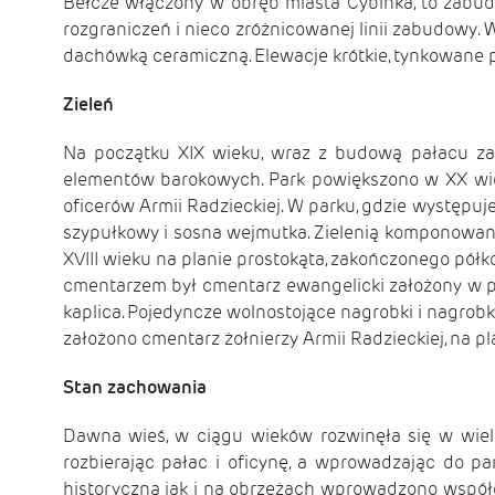
Bełcze włączony w obręb miasta Cybinka, to zabud
rozgraniczeń i nieco zróżnicowanej linii zabudowy.
dachówką ceramiczną. Elewacje krótkie, tynkowane 
Zieleń
Na początku XIX wieku, wraz z budową pałacu zał
elementów barokowych. Park powiększono w XX wiek
oficerów Armii Radzieckiej. W parku, gdzie występuje
szypułkowy i sosna wejmutka. Zielenią komponowaną
XVIII wieku na planie prostokąta, zakończonego półk
cmentarzem był cmentarz ewangelicki założony w pi
kaplica. Pojedyncze wolnostojące nagrobki i nagrob
założono cmentarz żołnierzy Armii Radzieckiej, na 
Stan zachowania
Dawna wieś, w ciągu wieków rozwinęła się w wielo
rozbierając pałac i oficynę, a wprowadzając do p
historyczną jak i na obrzeżach wprowadzono współc