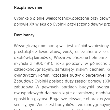
Rozplanowanie
Cybinka o planie wielodrożnicy, położona przy głó
połowie XX wieku do Cybinki przyłączono dawny przys
Dominanty
Wewnętrzną dominantą wsi jest kościół wzniesiony
prostokąta z kwadratową wieżą od zachodu z zakr
dachówką karpiówką. Wieża zwieńczona hełmem z la
młyński z 1900-1910 roku położony w północno z
czterokondygnacyjny, zamknięty niskim dachem. K
cylindryczny komin. Pozostałe budynki parterowe
Zabudowa Cybinki posiada duży zespół domów z XIX 
zabudowy. W pewnych partiach budynki tworzą p
dwuspadowych dachach kryte ceramiczną dachówką 
opaski lub gzymsu. Bogatsze elewacje charakteryz
secesyjnym. Wiele jest budynków dwukondygnacyjnych