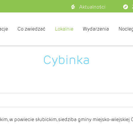
Aktualności
acje
Co zwiedzać
Lokalnie
Wydarzenia
Nocleg
Cybinka
skim, w
powiecie słubickim
, siedziba gminy miejsko-wiejskiej 