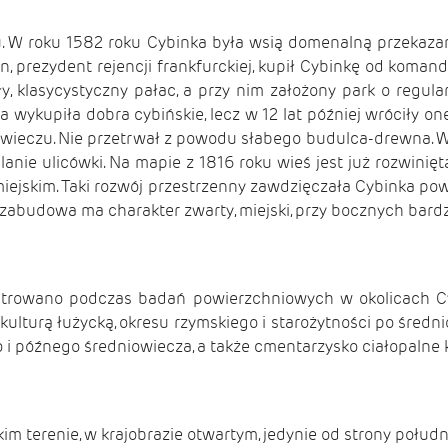
. W roku 1582 roku Cybinka była wsią domenalną przekazan
, prezydent rejencji frankfurckiej, kupił Cybinkę od koma
, klasycystyczny pałac, a przy nim założony park o regula
wykupiła dobra cybińskie, lecz w 12 lat później wróciły one
iowieczu. Nie przetrwał z powodu słabego budulca-drewna. 
anie ulicówki. Na mapie z 1816 roku wieś jest już rozwinięt
iejskim. Taki rozwój przestrzenny zawdzięczała Cybinka pow
abudowa ma charakter zwarty, miejski, przy bocznych bardzi
strowano podczas badań powierzchniowych w okolicach Cyb
kulturą łużycką, okresu rzymskiego i starożytności po średn
 późnego średniowiecza, a także cmentarzysko ciałopalne ku
 terenie, w krajobrazie otwartym, jedynie od strony południ