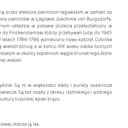
ą przez elektora joannitom łagowskim, w zamian za
ndora joannitów w Łagowie, Joachima von Burgsdorfa.
rnym układzie, w połowie stulecia przekształcony w
 do Finckensteinów, którzy przebywali tutaj do 1945
W latach 1784-1786 wzniesiono nowy kościół. Cybinka
ą wielodrożnicę, a w końcu XIX wieku siatka licznych
stałym w okolicy kopalniom węgla brunatnego, które
ej wiejski.
inki. Są to w większości ślady i punkty osadnicze
iowiecze. Są też osady z okresu rzymskiego i późnego
ltury łużyckiej epoki brązu.
owej otacza ją las.