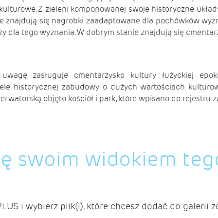
ulturowe. Z zieleni komponowanej swoje historyczne układ
nie znajdują się nagrobki zaadaptowane dla pochówków wyz
ży dla tego wyznania. W dobrym stanie znajdują się cmentarz
 uwagę zasługuje cmentarzysko kultury łużyckiej epo
le historycznej zabudowy o dużych wartościach kulturowyc
rwatorską objęto kościół i park, które wpisano do rejestru 
ię swoim widokiem teg
PLUS i wybierz plik(i), które chcesz dodać do galerii z