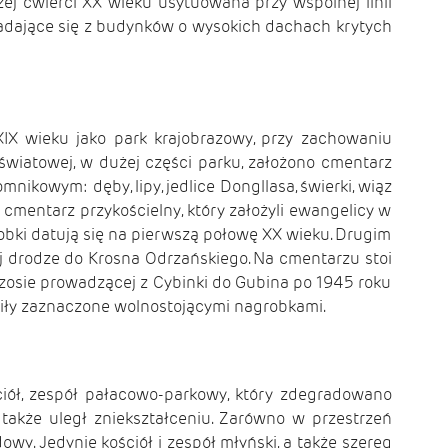
j ćwierci XX wieku usytuowana przy wspólnej linii
kładające się z budynków o wysokich dachach krytych
IX wieku jako park krajobrazowy, przy zachowaniu
wiatowej, w dużej części parku, założono cmentarz
nikowym: dęby, lipy, jedlice Dongllasa, świerki, wiąz
mentarz przykościelny, który założyli ewangelicy w
robki datują się na pierwszą połowę XX wieku. Drugim
j drodze do Krosna Odrzańskiego. Na cmentarzu stoi
szosie prowadzącej z Cybinki do Gubina po 1945 roku
giły zaznaczone wolnostojącymi nagrobkami.
ciół, zespół pałacowo-parkowy, który zdegradowano
także uległ zniekształceniu. Zarówno w przestrzeń
. Jedynie kościół i zespół młyński, a także szereg