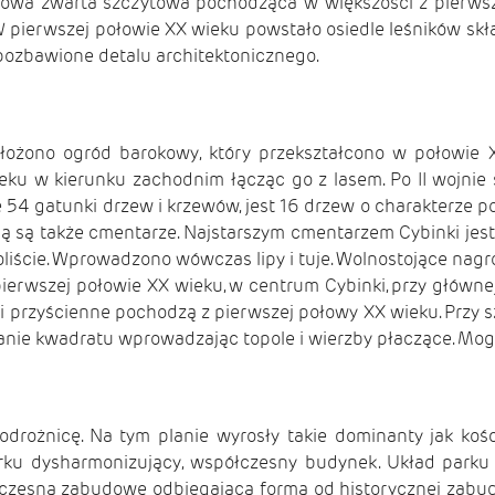
owa zwarta szczytowa pochodząca w większości z pierwsze
 W pierwszej połowie XX wieku powstało osiedle leśników s
pozbawione detalu architektonicznego.
ożono ogród barokowy, który przekształcono w połowie X
u w kierunku zachodnim łącząc go z lasem. Po II wojnie ś
 54 gatunki drzew i krzewów, jest 16 drzew o charakterze pom
 są także cmentarze. Najstarszym cmentarzem Cybinki jest c
oliście. Wprowadzono wówczas lipy i tuje. Wolnostojące nag
erwszej połowie XX wieku, w centrum Cybinki, przy główne
ki przyścienne pochodzą z pierwszej połowy XX wieku. Przy 
planie kwadratu wprowadzając topole i wierzby płaczące. Mo
drożnicę. Na tym planie wyrosły takie dominanty jak koś
arku dysharmonizujący, współczesny budynek. Układ parku 
zesną zabudowę odbiegającą formą od historycznej zabudowy