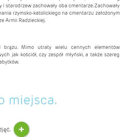
y i starodrzew zachowały oba cmentarze. Zachowały
nania rzymsko-katolickiego na cmentarzu założonym
e Armii Radzieckiej.
ki brązu. Mimo utraty wielu cennych elementów
h jak kościół, czy zespół młyński, a także szereg
zabytków.
o miejsca.
djęć.