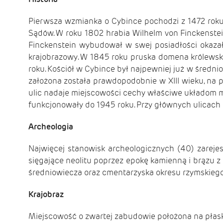
Pierwsza wzmianka o Cybince pochodzi z 1472 roku
Sądów. W roku 1802 hrabia Wilhelm von Finckenstein
Finckenstein wybudował w swej posiadłości okazały
krajobrazowy. W 1845 roku pruska domena królewska 
roku. Kościół w Cybince był najpewniej już w średn
założona została prawdopodobnie w XIII wieku, na pl
ulic nadaje miejscowości cechy właściwe układom m
funkcjonowały do 1945 roku. Przy głównych ulicach z
Archeologia
Najwięcej stanowisk archeologicznych (40) zareje
sięgające neolitu poprzez epokę kamienną i brązu z 
średniowiecza oraz cmentarzyska okresu rzymskiego i
Krajobraz
Miejscowość o zwartej zabudowie położona na płaskim