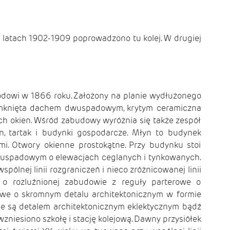
 latach 1902-1909 poprowadzono tu kolej. W drugiej
odowi w 1866 roku. Założony na planie wydłużonego
 zamknięta dachem dwuspadowym, krytym ceramiczna
h okien. Wśród zabudowy wyróżnia się także zespół
, tartak i budynki gospodarcze. Młyn to budynek
i. Otwory okienne prostokątne. Przy budynku stoi
wuspadowym o elewacjach ceglanych i tynkowanych.
nej linii rozgraniczeń i nieco zróżnicowanej linii
 o rozluźnionej zabudowie z reguły parterowe o
owe o skromnym detalu architektonicznym w formie
ne są detalem architektonicznym eklektycznym bądź
niesiono szkołę i stację kolejową. Dawny przysiółek