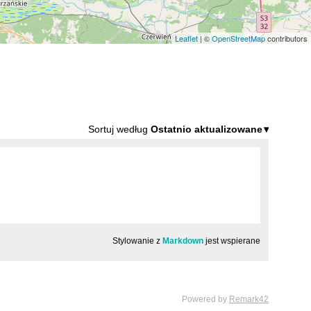
Leaflet
| ©
OpenStreetMap
contributors