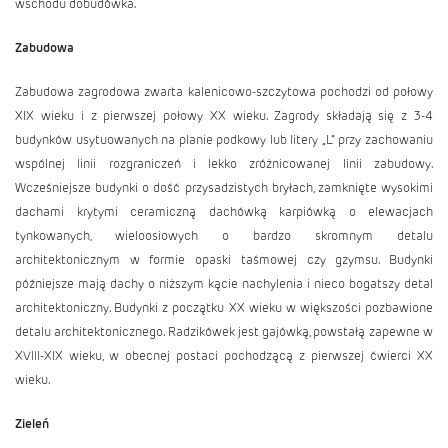
wschodu dobudówka.
Zabudowa
Zabudowa zagrodowa zwarta kalenicowo-szczytowa pochodzi od połowy
XIX wieku i z pierwszej połowy XX wieku. Zagrody składają się z 3-4
budynków usytuowanych na planie podkowy lub litery „L” przy zachowaniu
wspólnej linii rozgraniczeń i lekko zróżnicowanej linii zabudowy.
Wcześniejsze budynki o dość przysadzistych bryłach, zamknięte wysokimi
dachami krytymi ceramiczną dachówką karpiówką o elewacjach
tynkowanych, wieloosiowych o bardzo skromnym detalu
architektonicznym w formie opaski taśmowej czy gzymsu. Budynki
późniejsze mają dachy o niższym kącie nachylenia i nieco bogatszy detal
architektoniczny. Budynki z początku XX wieku w większości pozbawione
detalu architektonicznego. Radzikówek jest gajówką, powstałą zapewne w
XVIII-XIX wieku, w obecnej postaci pochodzącą z pierwszej ćwierci XX
wieku.
Zieleń