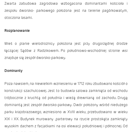
Zwarta zabudowa zagrodowa wzbogacona dominantami kościoła i
zespołu dworsko- parkowego położona jest na terenie pagórkowatym,
otoczona lasami.
Rozplanowanie
Wieś o planie wielodrożnicy położona jest przy drugorzędnej drodze
łączącej Sądów z Radzikowem. Po południowo-wschodniej stronie wsi
znajduje się zespół dworsko-parkowy.
Dominanty
Poza nawsiem, na niewielkim wzniesieniu w 1712 roku zbudowano kościół o
konstrukcji szachulcowej. Jest to budowla salowa zamknięta od wschodu
trójbocznie z kruchtą od południa i wieżą drewnianą od zachodu. Drugą
dominantą jest zespół dworsko-parkowy. Dwór położony wśród niedużego
parku krajobrazowego, wzniesiono w XVIII wieku, przebudowano w wieku
XIX i XX. Budynek murowany ,parterowy na rzucie prostokąta zamknięty
wysokim dachem z facjatkami na osi elewacji południowej i północnej. Od