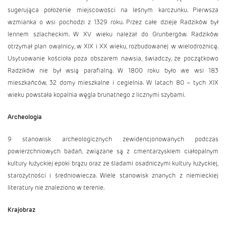
sugerująca położenie miejscowości na leśnym karczunku. Pierwsza
wzmianka o wsi pochodzi z 1329 roku. Przez całe dzieje Radzików był
lennem szlacheckim. W XV wieku należał do Grunbergów. Radzików
otrzymał plan owalnicy, w XIX i XX wieku, rozbudowanej w wielodrożnicę.
Usytuowanie kościoła poza obszarem nawsia, świadczy, że początkowo
Radzików nie był wsią parafialną. W 1800 roku było we wsi 183
mieszkańców, 32 domy mieszkalne i cegielnia. W latach 80 – tych XIX
wieku powstała kopalnia węgla brunatnego z licznymi szybami.
Archeologia
9 stanowisk archeologicznych zewidencjonowanych podczas
powierzchniowych badań, związane są z cmentarzyskiem ciałopalnym
kultury łużyckiej epoki brązu oraz ze śladami osadniczymi kultury łużyckiej,
starożytności i średniowiecza. Wiele stanowisk znanych z niemieckiej
literatury nie znaleziono w terenie.
Krajobraz