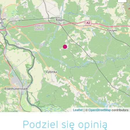
Leaflet
| ©
OpenStreetMap
contributors
Podziel się opinią