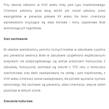
Przy dworze założono w XVIII wieku mały park typu krajobrazowego.
Cmentarz położony poza wsią, wśród pól, został założony przez
ewangelików w pierwszej połowie XX wieku. Na teren cmentarza
wprowadzono krzyżujące się aleje klonowe i klony szpalerowe. Brak
wolnostojących nagrobków.
Stan zachowania
W układzie wielodrożnicy pomimo licznych braków w zabudowie, czytelna
jest pierwotna owalnica. Braki w zabudowie uzupełniono współczesnymi
budynkami nie podporządkowując się jednak przestrzeni historycznej. Z
zabudowy historycznej zachował się kościół z 1712 roku o konstrukcji
szachulcowej oraz dwór zaadaptowany na szkołę i park krajobrazowy z
XVIII wieku. Cmentarz został zaadaptowany dla potrzeb wyznania rzymsko
katolickiego. Nie zachował się pierwotny układ cmentarza. Jedynie zieleń
pozostaje w dobrym stanie.
Znaczenie kulturowe