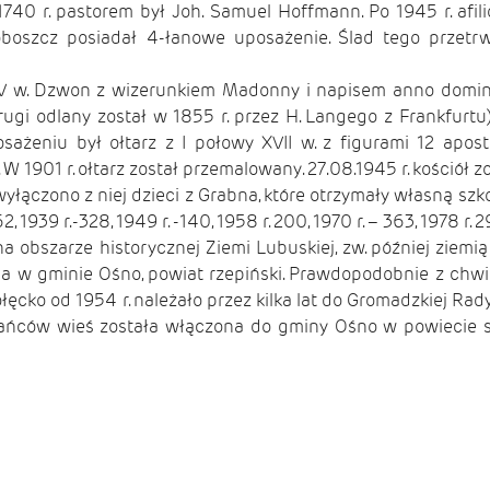
740 r. pastorem był Joh. Samuel Hoffmann. Po 1945 r. afili
oboszcz posiadał 4-łanowe uposażenie. Ślad tego przetrw
V w. Dzwon z wizerunkiem Madonny i napisem anno domini
ugi odlany został w 1855 r. przez H. Langego z Frankfurt
ażeniu był ołtarz z I połowy XVII w. z figurami 12 apost
W 1901 r. ołtarz został przemalowany. 27.08.1945 r. kościół z
 wyłączono z niej dzieci z Grabna, które otrzymały własną szkoł
62, 1939 r.-328, 1949 r. -140, 1958 r. 200, 1970 r. – 363, 1978 r. 2
a obszarze historycznej Ziemi Lubuskiej, zw. później ziemi
a w gminie Ośno, powiat rzepiński. Prawdopodobnie z chwi
ęcko od 1954 r. należało przez kilka lat do Gromadzkiej Rady
kańców wieś została włączona do gminy Ośno w powiecie s