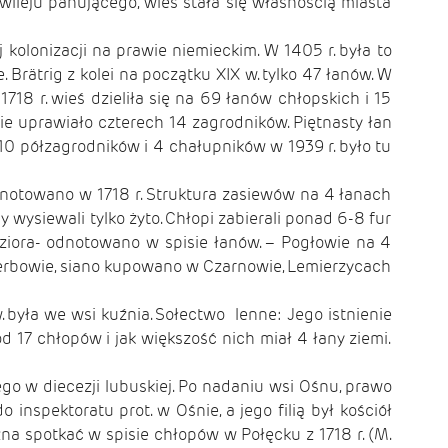
wileju panującego, wieś stała się własnością miasta
 kolonizacji na prawie niemieckim. W 1405 r. była to
 Brätrig z kolei na początku XIX w. tylko 47 łanów. W
718 r. wieś dzieliła się na 69 łanów chłopskich i 15
skie uprawiało czterech 14 zagrodników. Piętnasty łan
 10 półzagrodników i 4 chałupników w 1939 r. było tu
zanotowano w 1718 r. Struktura zasiewów na 4 łanach
y wysiewali tylko żyto. Chłopi zabierali ponad 6-8 fur
 jeziora- odnotowano w spisie łanów. – Pogłowie na 4
i Serbowie, siano kupowano w Czarnowie, Lemierzycach
 była we wsi kuźnia. Sołectwo lenne: Jego istnienie
d 17 chłopów i jak większość nich miał 4 łany ziemi.
go w diecezji lubuskiej. Po nadaniu wsi Ośnu, prawo
 inspektoratu prot. w Ośnie, a jego filią był kościół
na spotkać w spisie chłopów w Połęcku z 1718 r. (M.