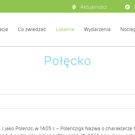
Aktualności
acje
Co zwiedzać
Lokalnie
Wydarzenia
Nocleg
Połęcko
 jako Polenzc, w 1405 r. – Polentzigk Nazwa o charakterze