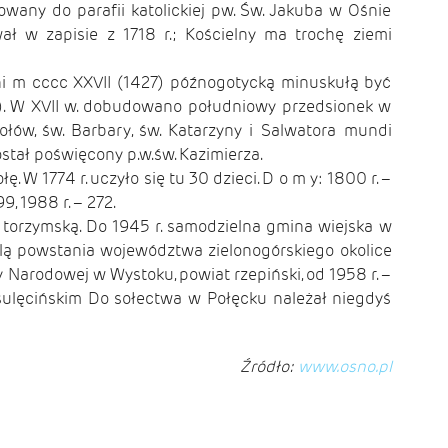
owany do parafii katolickiej pw. Św. Jakuba w Ośnie
ał w zapisie z 1718 r.; Kościelny ma trochę ziemi
 m cccc XXVII (1427) późnogotycką minuskułą być
u). W XVII w. dobudowano południowy przedsionek w
ołów, św. Barbary, św. Katarzyny i Salwatora mundi
ostał poświęcony p.w.św. Kazimierza.
ę. W 1774 r. uczyło się tu 30 dzieci. D o m y: 1800 r. –
99, 1988 r. – 272.
ą torzymską. Do 1945 r. samodzielna gmina wiejska w
lą powstania województwa zielonogórskiego okolice
 Narodowej w Wystoku, powiat rzepiński, od 1958 r. –
ulęcińskim Do sołectwa w Połęcku należał niegdyś
Źródło:
www.osno.pl