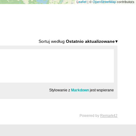
Leaflet
| ©
OpenStreetMap
contributors