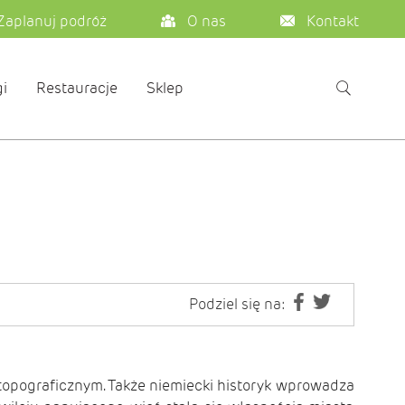
Zaplanuj podróż
O nas
Kontakt
i
Restauracje
Sklep
Podziel się na:
 topograficznym. Także niemiecki historyk wprowadza