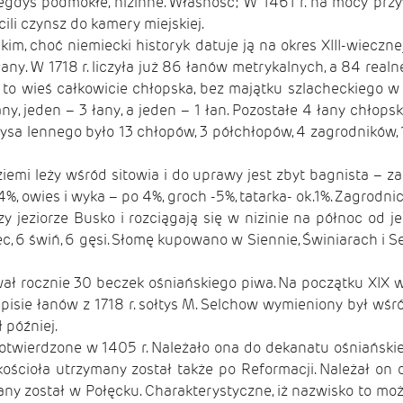
iegdyś podmokłe, nizinne. Własność; W 1461 r. na mocy przy
ili czynsz do kamery miejskiej.
m, choć niemiecki historyk datuje ją na okres XIII-wiecznej
ny. W 1718 r. liczyła już 86 łanów metrykalnych, a 84 realne.
a to wieś całkowicie chłopska, bez majątku szlacheckiego w 1
ny, jeden – 3 łany, a jeden – 1 łan. Pozostałe 4 łany chłop
tysa lennego było 13 chłopów, 3 półchłopów, 4 zagrodników,
 ziemi leży wśród sitowia i do uprawy jest zbyt bagnista – 
, owies i wyka – po 4%, groch -5%, tatarka- ok.1%. Zagrodnic
rzy jeziorze Busko i rozciągają się w nizinie na północ od
iec, 6 świń, 6 gęsi. Słomę kupowano w Siennie, Świniarach 
ał rocznie 30 beczek ośniańskiego piwa. Na początku XIX w.
pisie łanów z 1718 r. sołtys M. Selchow wymieniony był wśró
 później.
 potwierdzone w 1405 r. Należało ona do dekanatu ośniańskie
ościoła utrzymany został także po Reformacji. Należał on do
any został w Połęcku. Charakterystyczne, iż nazwisko to moż