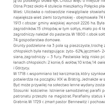
ją od polskiego słowa łęk. Chodzi więc o miejsce n
Ośna. Przez około 4 stulecia mieszkańcy Połęcko płac
Wieś: Ulicówka o rodowodzie niewątpliwie słowiański
największa wieś ziemi torzymskiej - obejmowała 74 ła
1913 r. obszar gminy wiejskiej wynosił 2226 ha. Był
zagrodników. 15 chłopów, w tym sołtys, miało po 4 ła
zagrodniczy należał do pasterza. W 1800 r. obok soł
74 gospodarstwa domowe.
Grunty podzielone na 3 pola są piaszczyste, trochę
chłopskich była następująca: żyto- 62%, jęczmień- 24%
siana, zagrodniczy – 3 fury. Pastwiska leżą nisko p
łanach chłopskich: 2 konie, 6 wołów, 10 krów, 14 ow
i Górzycy.
W 1718 r. wspomniano też karczmarza, który szynkow
potwierdza na początku XIX w. Brätrig. Jednakże w s
Być może przywilej na sołectwo lenne wydany został
Stosunki kościelne: Istnienie samodzielnej parafii
patronatu przeszło na magistrat. Parafialny status k
Grabnie. W 1729 r. zmarł pastor Bennewitz i pochow