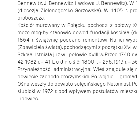
Bennewitz, J. Bennewitz i wdowa J. Bennewitz). W 1
(diecezja Zielonogórsko-Gorzowska). W 1405 r. pr
proboszcza.
Kościół murowany w Połęcku pochodzi z połowy X
może mógłby stanowić dowód fundacji kościoła (dr
1864 r. świątynię poddano remontowi. Na jej wypos
(Zbawiciela świata), pochodzącymi z początku XVI w. 
Szkoła: Istniała już w I połowie XVIII w. Przed 1740 r.
42, 1982 r. – 41. L u d n o ś ć: 1800 r. – 256, 1913 r. – 3
Przynależność administracyjna: Wieś znajduje się n
powiecie zachodniotorzymskim. Po wojnie – gromad
Ośna weszły do powiatu sulęcińskiego. Natomiast Poł
słubicki w 1972 r. pod wpływem postulatów miesz
Lipowiec.