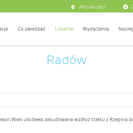
Aktualności
acje
Co zwiedzać
Lokalnie
Wydarzenia
Nocleg
Radów
zepin. Wieś ulicówka zabudowana wzdłuż traktu z Rzepina d