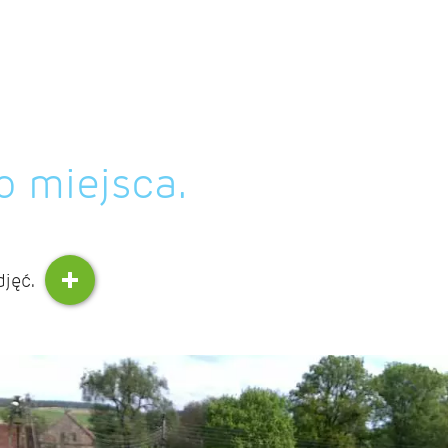
o miejsca.
djęć.