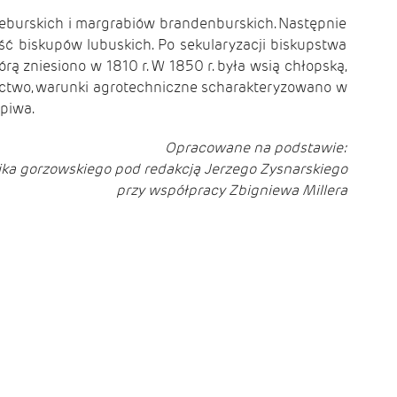
eburskich i margrabiów brandenburskich. Następnie
ć biskupów lubuskich. Po sekularyzacji biskupstwa
ą zniesiono w 1810 r. W 1850 r. była wsią chłopską,
ictwo, warunki agrotechniczne scharakteryzowano w
piwa.
Opracowane na podstawie:
ka gorzowskiego pod redakcją Jerzego Zysnarskiego
przy współpracy Zbigniewa Millera