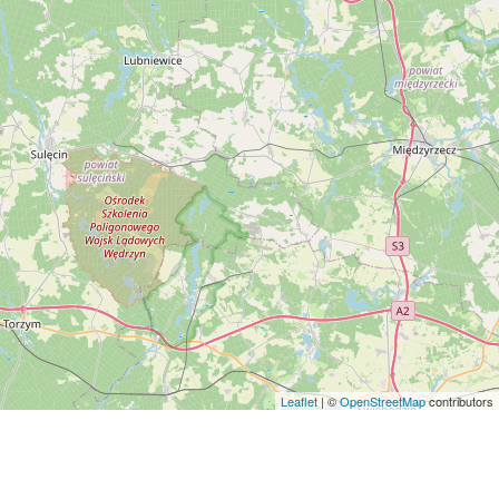
Leaflet
| ©
OpenStreetMap
contributors