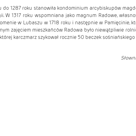
eku do 1287 roku stanowiła kondominium arcybiskupów magd
ii. W 1317 roku wspomniana jako magnum Radowe, własnoś
menie w Lubaszu w 1718 roku i następnie w Pamięcinie, któr
ównym zajęciem mieszkańców Radowa było niewątpliwie roln
której karczmarz szykował rocznie 50 beczek sośniańskiego 
Słowni