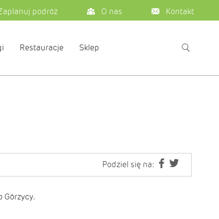
Zaplanuj podróż
O nas
Kontakt
i
Restauracje
Sklep
Podziel się na:
o Górzycy.