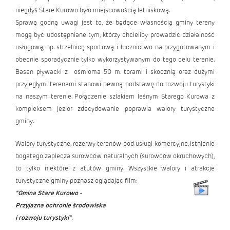
niegdyś Stare Kurowo było miejscowością letniskową.
Sprawą godną uwagi jest to, że będące własnością gminy tereny
mogą być udostępniane tym, którzy chcieliby prowadzić działalność
usługową, np. strzelnicę sportową i łucznictwo na przygotowanym i
obecnie sporadycznie tylko wykorzystywanym do tego celu terenie.
Basen pływacki z ośmioma 50 m. torami i skocznią oraz dużymi
przyległymi terenami stanowi pewną podstawę do rozwoju turystyki
na naszym terenie. Połączenie szlakiem leśnym Starego Kurowa z
kompleksem jezior zdecydowanie poprawia walory turystyczne
gminy.
Walory turystyczne, rezerwy terenów pod usługi komercyjne, istnienie
bogatego zaplecza surowców naturalnych (surowców okruchowych),
to tylko niektóre z atutów gminy. Wszystkie walory i atrakcje
turystyczne gminy poznasz oglądając film:
"Gmina Stare Kurowo -
Przyjazna ochronie środowiska
i rozwoju
turystyki".