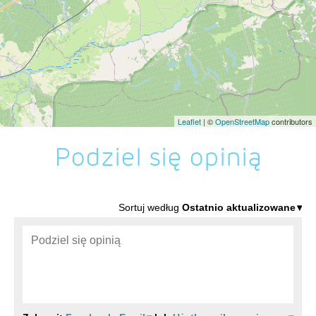
Leaflet
| ©
OpenStreetMap
contributors
Podziel się opinią