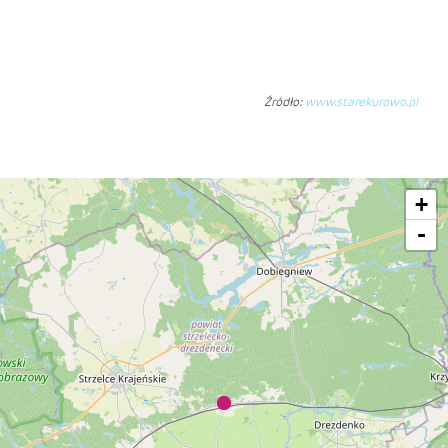
Źródło:
www.starekurowo.pl
+
-