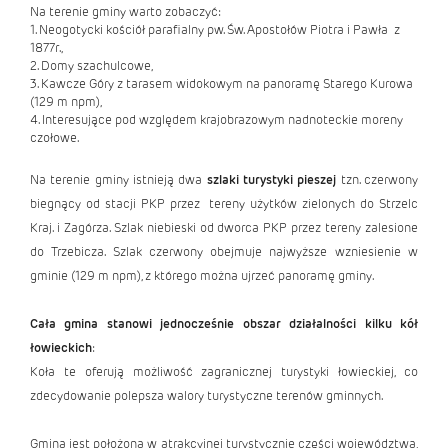
Na terenie gminy warto zobaczyć:
1. Neogotycki kościół parafialny pw. Św. Apostołów Piotra i Pawła z
1877r.,
2. Domy szachulcowe,
3. Kawcze Góry z tarasem widokowym na panoramę Starego Kurowa
(129 m npm),
4. Interesujące pod względem krajobrazowym nadnoteckie moreny
czołowe.
Na terenie gminy istnieją dwa
szlaki turystyki pieszej
tzn. czerwony
biegnący od stacji PKP przez tereny użytków zielonych do Strzelc
Kraj. i Zagórza. Szlak niebieski od dworca PKP przez tereny zalesione
do Trzebicza. Szlak czerwony obejmuje najwyższe wzniesienie w
gminie (129 m npm), z którego można ujrzeć panoramę gminy.
Cała gmina stanowi jednocześnie obszar działalności kilku kół
łowieckich
:
Koła te oferują możliwość zagranicznej turystyki łowieckiej, co
zdecydowanie polepsza walory turystyczne terenów gminnych.
Gmina jest położona w atrakcyjnej turystycznie części województwa,