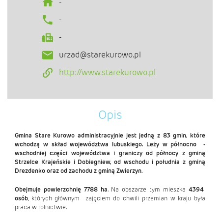
-
-
-
urzad@starekurowo.pl
http://www.starekurowo.pl
Opis
Gmina Stare Kurowo administracyjnie jest jedną z 83 gmin, które
wchodzą w skład województwa lubuskiego. Leży w północno -
wschodniej części województwa i graniczy od północy z gminą
Strzelce Krajeńskie i Dobiegniew, od wschodu i południa z gminą
Drezdenko oraz od zachodu z gminą Zwierzyn.
Obejmuje powierzchnię 7788 ha
. Na obszarze tym mieszka
4394
osób
, których głównym zajęciem do chwili przemian w kraju była
praca w rolnictwie.