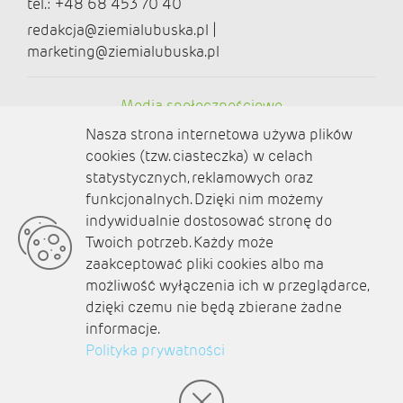
tel.: +48 68 453 70 40
redakcja@ziemialubuska.pl |
marketing@ziemialubuska.pl
Media społecznościowe
Nasza strona internetowa używa plików
cookies (tzw. ciasteczka) w celach
statystycznych, reklamowych oraz
funkcjonalnych. Dzięki nim możemy
O nas
indywidualnie dostosować stronę do
Twoich potrzeb. Każdy może
Kontakt
zaakceptować pliki cookies albo ma
Polityka prywatności
możliwość wyłączenia ich w przeglądarce,
dzięki czemu nie będą zbierane żadne
Aktualności
informacje.
Polityka prywatności
Zaplanuj podróż