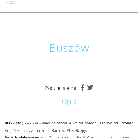
Buszów
Podziel się na:
Opis
BUSZÓW
(
Büssow
) - wieś położona 9 km na półnony zachód od Strzelec
Krajeńskich przy drodze do Barlinka. PKS. Sklepy.
Park krajobrazowy
(ok. 2 ha) z początku XIX w. z okazałymi lipami i