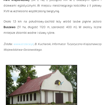
drzewami egzotycznymi. W miejscu nieistniejącego kościółka z II połowy
XVIII w. wzniesiono współczesną świątynię.
Około 1,5 km na południowy-zachód leży wśród lasów piękne jezioro
Buszewo
(31 ha, długość 1120 m, szerokość 400 m). W okolicy liczne
mniejsze zbiorniki wodne i stawy rybne.
Źródła:
www.strzece.pl
, B. Kucharski, Informator Turystyczno-Krajoznawczy
Województwa-Gorzowskiego.