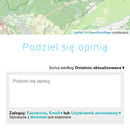
Leaflet
| ©
OpenStreetMap
contributors
Podziel się opinią