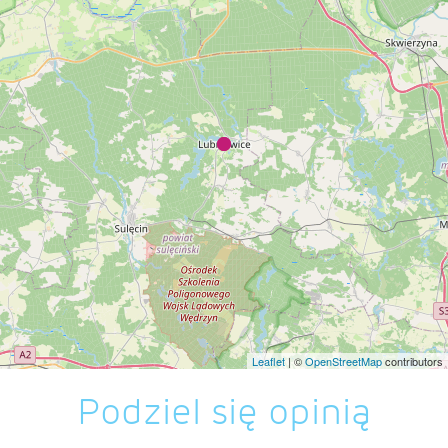
Leaflet
| ©
OpenStreetMap
contributors
Podziel się opinią