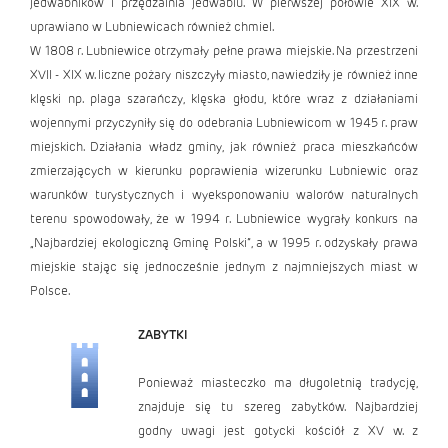
jedwabników i przędzalnia jedwabiu. W pierwszej połowie XIX w.
uprawiano w Lubniewicach również chmiel.
W 1808 r. Lubniewice otrzymały pełne prawa miejskie. Na przestrzeni
XVII - XIX w. liczne pożary niszczyły miasto, nawiedziły je również inne
klęski np. plaga szarańczy, klęska głodu, które wraz z działaniami
wojennymi przyczyniły się do odebrania Lubniewicom w 1945 r. praw
miejskich. Działania władz gminy, jak również praca mieszkańców
zmierzających w kierunku poprawienia wizerunku Lubniewic oraz
warunków turystycznych i wyeksponowaniu walorów naturalnych
terenu spowodowały, że w 1994 r. Lubniewice wygrały konkurs na
„Najbardziej ekologiczną Gminę Polski”, a w 1995 r. odzyskały prawa
miejskie stając się jednocześnie jednym z najmniejszych miast w
Polsce.
ZABYTKI
Ponieważ miasteczko ma długoletnią tradycję,
znajduje się tu szereg zabytków. Najbardziej
godny uwagi jest gotycki kościół z XV w. z