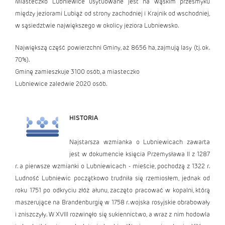
Miasteczko Lubniewice usytuowane jest na wąskim przesmyku
między jeziorami Lubiąż od strony zachodniej i Krajnik od wschodniej,
w sąsiedztwie największego w okolicy jeziora Lubniewsko.
Największą część powierzchni Gminy, aż 8656 ha, zajmują lasy (tj. ok.
70%).
Gminę zamieszkuje 3100 osób, a miasteczko
Lubniewice zaledwie 2020 osób.
HISTORIA
Najstarsza wzmianka o Lubniewicach zawarta
jest w dokumencie księcia Przemysława II z 1287
r. a pierwsze wzmianki o Lubniewicach - mieście, pochodzą z 1322 r.
Ludność Lubniewic początkowo trudniła się rzemiosłem, jednak od
roku 1751 po odkryciu złóż ałunu, zaczęto pracować w kopalni, którą
maszerujące na Brandenburgię w 1758 r. wojska rosyjskie obrabowały
i zniszczyły. W XVIII rozwinęło się sukiennictwo, a wraz z nim hodowla