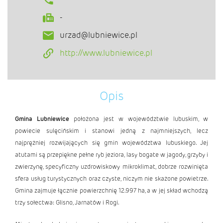
-
urzad@lubniewice.pl
http://www.lubniewice.pl
Opis
Gmina Lubniewice
położona jest w województwie lubuskim, w
powiecie sulęcińskim i stanowi jedną z najmniejszych, lecz
najprężniej rozwijających się gmin województwa lubuskiego. Jej
atutami są przepiękne pełne ryb jeziora, lasy bogate w jagody, grzyby i
zwierzynę, specyficzny uzdrowiskowy mikroklimat, dobrze rozwinięta
sfera usług turystycznych oraz czyste, niczym nie skażone powietrze.
Gmina zajmuje łącznie powierzchnię 12.997 ha, a w jej skład wchodzą
trzy sołectwa: Glisno, Jarnatów i Rogi.