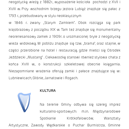
neogotycką wieżą z 1882r., wyposażenie kościoła pochodzi z XVII i
XVIII w. Przy wschodnim brzegu jeziora Lubiąż znajduje się pałac z
1793 r., przebudowany w stylu neoklasycznym
w 1846 r. zwany „Starym Zamkiem”. Obok rozciąga się park
krajobrazowy z początku XIX w. Tam też znajduje się monumentalny
neorenesansowy zamek z 1909r. o urozmaiconej bryle z neogotycką
wieża widokową. W pobliżu znajduje się tzw. „brama”, oraz stajnie, w
części przerobione na hotel i restaurację, gdzie mieści się Ośrodek
Jeździecki „Mustang” . Ciekawostkę stanowi również stylowa chata z
końca XVIII w., o konstrukcji szkieletowej obecnie księgarnia.
Niezapomniane wrażenia oferują zamki i pałace znajdujące się w:
Lubniewicach, Gliśnie, Jarnatowie i Rogach.
KULTURA
Na terenie Gminy odbywa się szereg imprez
kulturalno-sportowych: m.in. Międzynarodowe
Spotkanie Krótkofalowców, Warsztaty
Artystyczne, Zawody Wędkarskie o Puchar Burmistrza, Gminne