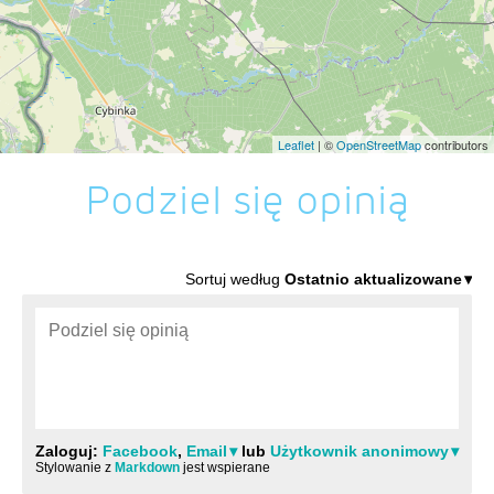
Leaflet
| ©
OpenStreetMap
contributors
Podziel się opinią