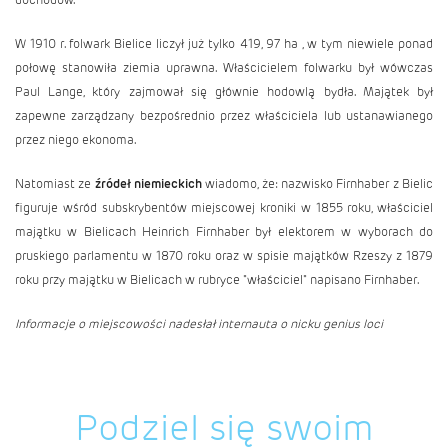
W 1910 r. folwark Bielice liczył już tylko 419, 97 ha , w tym niewiele ponad
połowę stanowiła ziemia uprawna. Właścicielem folwarku był wówczas
Paul Lange, który zajmował się głównie hodowlą bydła. Majątek był
zapewne zarządzany bezpośrednio przez właściciela lub ustanawianego
przez niego ekonoma.
Natomiast ze
źródeł niemieckich
wiadomo, że: nazwisko Firnhaber z Bielic
figuruje wśród subskrybentów miejscowej kroniki w 1855 roku, właściciel
majątku w Bielicach Heinrich Firnhaber był elektorem w wyborach do
pruskiego parlamentu w 1870 roku oraz w spisie majątków Rzeszy z 1879
roku przy majątku w Bielicach w rubryce "właściciel" napisano Firnhaber.
Informacje o miejscowości nadesłał internauta o nicku genius loci
Podziel się swoim