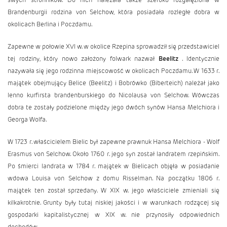
Brandenburgii rodzina von Selchow, która posiadała rozległe dobra w
okolicach Berlina i Poczdamu.
Zapewne w połowie XVI w. w okolice Rzepina sprowadził się przedstawiciel
tej rodziny, który nowo założony folwark nazwał
Beelitz
. Identycznie
nazywała się jego rodzinna miejscowość w okolicach Poczdamu. W 1633 r.
majątek obejmujący Belice (Beelitz) i Bobrówko (Biberteich) należał jako
lenno kurfirsta brandenburskiego do Nicolausa von Selchow. Wówczas
dobra te zostały podzielone między jego dwóch synów Hansa Melchiora i
Georga Wolfa.
W 1723 r. właścicielem Bielic był zapewne prawnuk Hansa Melchiora - Wolf
Erasmus von Selchow. Około 1760 r. jego syn został landratem rzepińskim.
Po śmierci landrata w 1784 r. majątek w Bielicach objęła w posiadanie
wdowa Louisa von Selchow z domu Risselman. Na początku 1806 r.
majątek ten został sprzedany. W XIX w. jego właściciele zmieniali się
kilkakrotnie. Grunty były tutaj niskiej jakości i w warunkach rodzącej się
gospodarki kapitalistycznej w XIX w. nie przynosiły odpowiednich
dochodów.