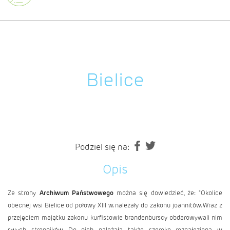
Bielice
Podziel się na:
Opis
Ze strony
Archiwum Państwowego
można się dowiedzieć, że: "Okolice
obecnej wsi Bielice od połowy XIII w. należały do zakonu joannitów. Wraz z
przejęciem majątku zakonu kurfistowie brandenburscy obdarowywali nim
swych stronników. Do nich należała także szeroko rozgałęziona w