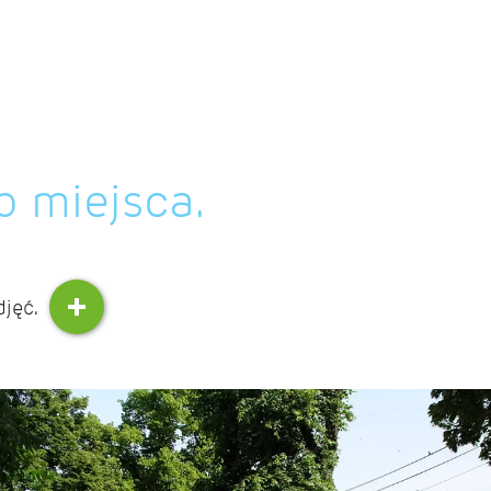
o miejsca.
djęć.