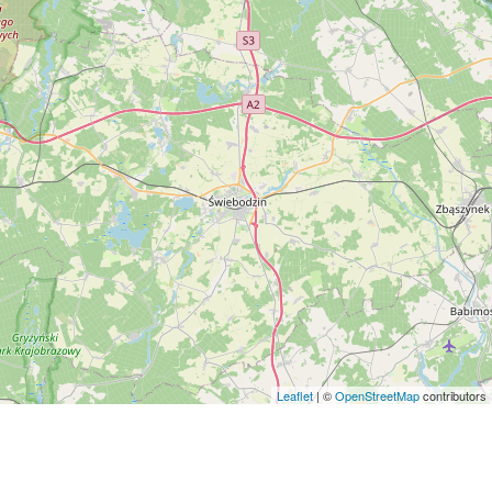
Leaflet
| ©
OpenStreetMap
contributors