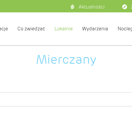
Aktualności
acje
Co zwiedzać
Lokalnie
Wydarzenia
Nocleg
Mierczany