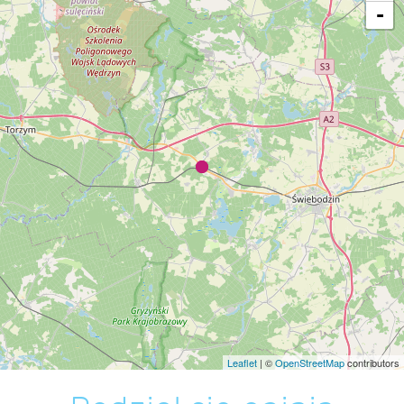
-
Leaflet
| ©
OpenStreetMap
contributors