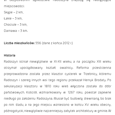
miejscowości:
Skąpe
– 2 km,
Łakie
– 3 km,
Chociule
– 3 km,
Darnawa
– 3 km.
Liczba mieszkańców:
556 (dane z końca 2012 r.)
Historia
Radoszyn istniał niewątpliwie w XI-XII wieku, a na początku XIII wieku
otrzymał uporządkowany kształt owalnicy. Reforma przestrzenna
przeprowadzona została przez klasztor cysterek w Trzebnicy, któremu
Radoszyn i szereg innych wsi tego regionu przekazał Henryk Brodaty. Po
sekularyzacji klasztoru w 1810 roku wieś włączona została do dóbr
państwowych. Kościół, wzmiankowany w 1267 roku, powstał zapewne
niedługo po założeniu Radoszyna. Musiał być budowlą drewnianą, bo brak
po nim śladu, a na jego miejscu wzniesiono w końcu XV wieku obecny,
późnogotycki, niewątpliwie najcenniejszy zabytek architektury w gminie. W