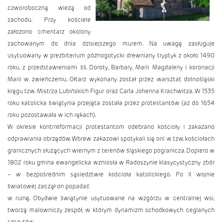
czworoboczną wieżą od
zachodu. Przy kościele
założono cmentarz okolony
zachowanym do dnia dzisiejszego murem. Na uwagę zasługuje
usytuowany w prezbiterium późnogotycki drewniany tryptyk z około 1490
roku, z przedstawieniami śś. Doroty, Barbary, Marii Magdaleny i koronacji
Marii w zwieńczeniu. Ołtarz wykonany został przez warsztat dolnośląski
kręgu tzw. Mistrza Lubińskich Figur oraz Carla Johenna Krachwitza. W 1535
roku katolicka świątynia przejęta została przez protestantów (aż do 1654
roku pozostawała w ich rękach).
W okresie kontrreformacji protestantom odebrano kościoły i zakazano
odprawiania obrzędów. Wbrew zakazowi spotykali się oni w tzw. kościołach
granicznych służących wiernym z terenów śląskiego pogranicza. Dopiero w
1802 roku gmina ewangelicka wzniosła w Radoszynie klasycystyczny zbór
– w bezpośrednim sąsiedztwie kościoła katolickiego. Po II wojnie
światowej zaczął on popadać
w ruinę. Obydwie świątynie usytuowane na wzgórzu w centralnej wsi,
tworzą malowniczy zespół, w którym dynamizm schodkowych ceglanych
szczytów