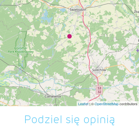
Leaflet
| ©
OpenStreetMap
contributors
Podziel się opinią