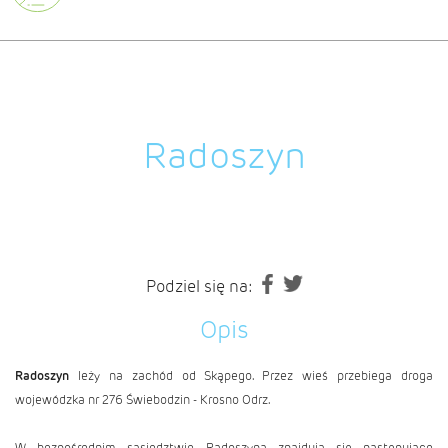
Radoszyn
Podziel się na:
Opis
Radoszyn
leży na zachód od
Skąpego
. Przez wieś przebiega droga
wojewódzka nr 276
Świebodzin
-
Krosno Odrz
.
W bezpośrednim sąsiedztwie Radoszyna znajdują się następujące