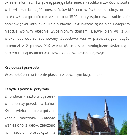
okresie reformacji świątynię przejęli luteranie, a katolikom zwrócony został
w 1654 roku. Ta część mieszkańców, która nie wróciła do katolicyzmu nie
miała własnego kościoła aż do roku 1802, kiedy wybudowali sobie zbór,
obok świątyni katolickiej. Obie budowle usytuowane są na placu wiejskim,
niegdyś wolnym, obecnie wypełnionym domami. Dawny plan wsi z XIII
wieku jest dobrze zachowany. Zabudowa wsi w przeważającej części
pochodzi z 2 połowy XIX wieku. Materiały archeologiczne świadczą o
istnieniu tutaj osadnictwa już w okresie wczesnodziejowym.
Krajobraz i przyroda
Wieś położona na terenie płaskim w otwartym krajobrazie.
Zabytki i pomniki przyrody
Z fundacji klasztoru cysterek
w Trzebnicy powstał w końcu
XV wieku późnogotycki
kościół parafialny. Budowle
wzniesiono z cegły, założono
na rzucie prostokąta z