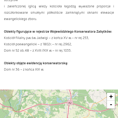
i zwieńczonej iglicą wieży kościoła łagodzą wyważone proporcje i
rozczłonkowane smukłymi półkoliście zamkniętymi oknami elewacje
ewangelickiego zboru.
Obiekty figurujące w rejestrze Wojewódzkiego Konserwatora Zabytków:
Kościół filialny p.w. św. Jadwigi – z końca XV w. – nr rej 253,
Kościół poewangelicki – z 1802r. – nr rej. 2962,
Dom nr 52 ob. 48 – z XVIII /XIX w. – nr rej. 1033.
Obiekty objęte ewidencją konserwatorską:
Dom nr 36 – z końca XIX w.
+
-