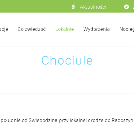
Aktualności
acje
Co zwiedzać
Lokalnie
Wydarzenia
Nocleg
Chociule
 południe od Świebodzina, przy lokalnej drodze do Radoszyna i