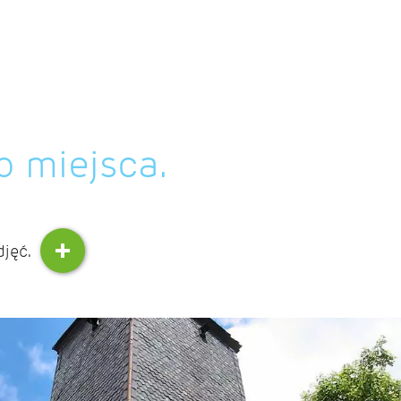
o miejsca.
djęć.