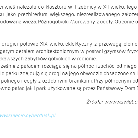
wieś należała do klasztoru w Trzebnicy w XII wieku. Tego
ku jako prezbiterium większego, niezrealizowanego założ
dowana wieża. Późnogotycki. Murowany z cegły. Obecnie obi
ugiej połowie XIX wieku, eklektyczny z przewagą elemen
gatym detalem architektonicznym w postaci gzymsów, fryz
iekawszych zabytków gotyckich w regionie.
eśnie z pałacem rozciąga się na północ i zachód od niego n
e parku znajdują się drogi na jego obwodzie obsadzone są l
ia polnego i cegły z ozdobnymi bramkami. Przy północnym o
ówno pałac jak i park użytkowane są przez Państwowy Dom 
Źródła: wwww.swiebodzi
www.sulecin.cyberdusk.pl