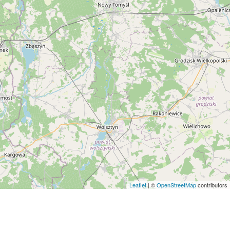
Leaflet
| ©
OpenStreetMap
contributors