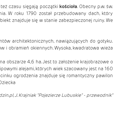
 też czasu sięgają początki
kościoła
. Obecny p.w. św.
enia. W roku 1790 został przebudowany dach, który
ekt znajduje się w stanie zabezpieczonej ruiny. We
tów architektonicznych, nawiązujących do gotyku.
ów i obramień okiennych. Wysoka, kwadratowa wieża
a obszarze 4,6 ha. Jest to założenie krajobrazowe o
ipowymi alejami, których wiek szacowany jest na 160
dcinku ogrodzenia znajduje się romantyczny pawilon
Dziecka
n.pl, J. Krajniak "Pojezierze Lubuskie" - przewodnik"