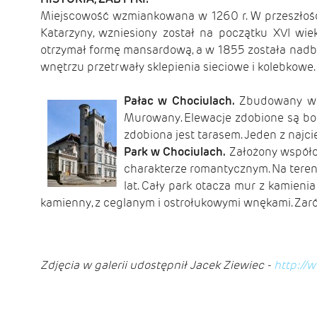
Miejscowość wzmiankowana w 1260 r. W przeszłości 
Katarzyny, wzniesiony został na początku XVI wie
otrzymał formę mansardową, a w 1855 została nadbu
wnętrzu przetrwały sklepienia sieciowe i kolebkowe.
Pałac w Chociulach.
Zbudowany w dr
Murowany. Elewacje zdobione są bo
zdobiona jest tarasem. Jeden z najc
Park w Chociulach.
Założony współcz
charakterze romantycznym. Na tereni
lat. Cały park otacza mur z kamien
kamienny, z ceglanym i ostrołukowymi wnękami. Zar
Zdjęcia w galerii udostępnił Jacek
Ziewiec -
http://