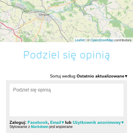
Leaflet
| ©
OpenStreetMap
contributors
Podziel się opinią