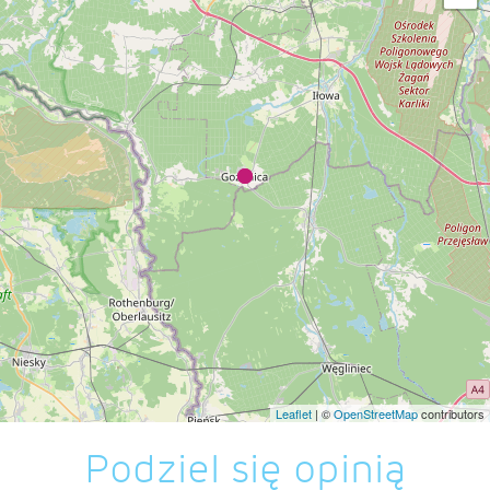
Leaflet
| ©
OpenStreetMap
contributors
Podziel się opinią