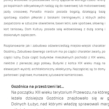
po kopalniach odkrywkowych nadają się do rowerowej lub motorowerowej
jazdy crossowej. Ponadto miasto posiada bogatą, działającą bazę
sportową: stadion piłkarski z boiskami treningowymi, z których jedno
zaopatrzono w sztuczne oświetlenie, basen letni, sale sportowe, siłownię i
kort tenisowy. Dom Kultury posiada salę widowiskową z dużą sceną i
doskonałym zapleczem.
Rozplanowanie jak i zabudowa odzwierciedlają miejsko-wiejski charakter
Gozdnicy. Zabudowa dawnego centrum ma po części charakter zwarty, po
części luźny. Duża część budynków mieszkalnych pochodzi z XIX wieku,
niektóre z pierwszej jego połowy. Budynki z końca XIX wieku mają na
elewacjach wystrój architektoniczny eklektyczny. Najczęściej są to domy
parterowe i piętrowe, murowane, sytuowane kamienicowo.
Gozdnica na przestrzeni lat…
Na początku XIII wieku terytorium Przewozu, na któreg
leżała dzisiejsza Gozdnica znajdowało się w g
Dolnych Łużyc, nad którymi władzę sprawowali mar