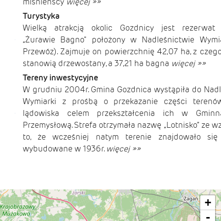
miśnieńscy
więcej »»
Turystyka
Wielką atrakcją okolic Gozdnicy jest rezerwat 
„Żurawie Bagno" położony w Nadleśnictwie Wymia
Przewóz). Zajmuje on powierz­chnię 42,07 ha, z czeg
stanowią drzewostany, a 37,21 ha bagna
więcej »»
Tereny inwestycyjne
W grudniu 2004r. Gmina Gozdnica wystąpiła do Nad
Wymiarki z prośbą o przekazanie części terenó
lądowiska celem przekształcenia ich w Gminn
Przemysłową. Strefa otrzymała nazwę „Lotnisko” ze w
to, że wcześniej natym terenie znajdowało się l
wybudowane w 1936r.
więcej »»
+
-