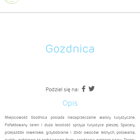
Gozdnica
Podziel się na:
Opis
Miejscowość Gozdnica posiada niezaprzeczalne walory turystyczne.
Pofałdowany teren i duża lesistość sprzyja turystyce pieszej. Spacery,
przejażdżki rowerowe, grzybobranie i zbiór owoców leśnych, polowania,
punkty widokowe to podstawowe formy spędzania wolnego czasu. Tereny