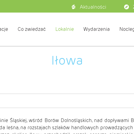
Aktualności
acje
Co zwiedzać
Lokalnie
Wydarzenia
Nocleg
Iłowa
izinie Śląskiej, wśród Borów Dolnośląskich, nad dopływami 
sada leśna, na rozstajach szlaków handlowych prowadzących