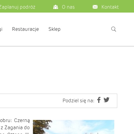
Zaplanuj podróż
O nas
Kontakt
i
Restauracje
Sklep
Podziel się na:
Bobru: Czerną
 z Żagania do