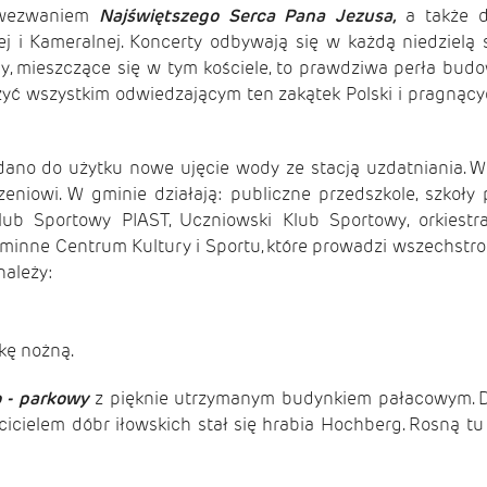
d wezwaniem
Najświętszego Serca Pana Jezusa,
a także d
j i Kameralnej. Koncerty odbywają się w każdą niedzielą s
, mieszczące się w tym kościele, to prawdziwa perła bud
żyć wszystkim odwiedzającym ten zakątek Polski i pragnący
no do użytku nowe ujęcie wody ze stacją uzdatniania. W I
iowi. W gminie działają: publiczne przedszkole, szkoły
ub Sportowy PIAST, Uczniowski Klub Sportowy, orkiestra 
minne Centrum Kultury i Sportu, które prowadzi wszechstron
należy:
kę nożną.
 - parkowy
z pięknie utrzymanym budynkiem pałacowym. Do
cicielem dóbr iłowskich stał się hrabia Hochberg. Rosną t