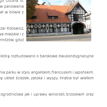
o Ottona III,
sów panowania
ał w bitwie z
azar Kotowicz,
a miejskie i z
nitzów, gdyż
ą, którą rozbudowano o barokowe dwukondygnacyjne
nia parku w stylu angielskim, francuskim i japońskim.
 układ ścieżek, zatoka i wyspy. Hrabia był wielkim
ogrodnictwa jak i uprawy winorośli, brzoskwiń oraz