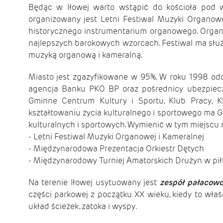
Będąc w Iłowej warto wstąpić do kościoła po
organizowany jest Letni Festiwal Muzyki Organowe
historycznego instrumentarium organowego. Organy
najlepszych barokowych wzorcach. Festiwal ma słu
muzyką organową i kameralną.
Miasto jest zgazyfikowane w 95%. W roku 1998 odda
agencja Banku PKO BP oraz pośrednicy ubezpieczen
Gminne Centrum Kultury i Sportu, Klub Pracy, Kl
kształtowaniu życia kulturalnego i sportowego ma G
kulturalnych i sportowych. Wymienić w tym miejscu 
- Letni Festiwal Muzyki Organowej i Kameralnej
- Międzynarodowa Prezentacja Orkiestr Dętych
- Międzynarodowy Turniej Amatorskich Drużyn w pił
Na terenie Iłowej usytuowany jest
zespół pałacowo
części parkowej z początku XX wieku, kiedy to właś
układ ścieżek, zatoka i wyspy.