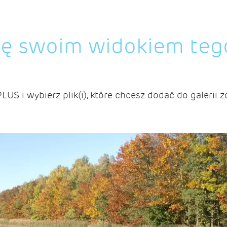
ię swoim widokiem teg
PLUS i wybierz plik(i), które chcesz dodać do galerii z