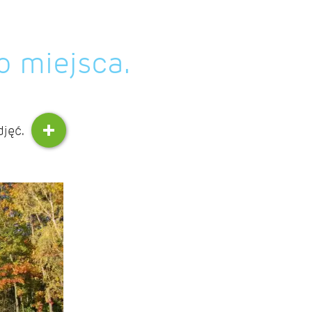
o miejsca.
djęć.