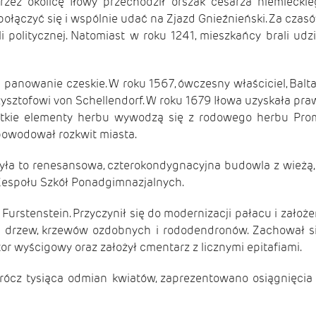
ez okolicę Iłowy przechodził orszak cesarza niemieckieg
ołączyć się i wspólnie udać na Zjazd Gnieźnieński. Za cza
i politycznej. Natomiast w roku 1241, mieszkańcy brali udzi
 panowanie czeskie. W roku 1567, ówczesny właściciel, Balt
zysztofowi von Schellendorf. W roku 1679 Iłowa uzyskała praw
stkie elementy herbu wywodzą się z rodowego herbu Prom
spowodował rozkwit miasta.
yła to renesansowa, czterokondygnacyjna budowla z wież
 Zespołu Szkół Ponadgimnazjalnych.
urstenstein. Przyczynił się do modernizacji pałacu i założe
h drzew, krzewów ozdobnych i rododendronów. Zachował się
r wyścigowy oraz założył cmentarz z licznymi epitafiami.
rócz tysiąca odmian kwiatów, zaprezentowano osiągnięcia 