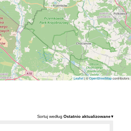
Leaflet
| ©
OpenStreetMap
contributors