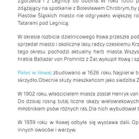
Zgorzelca i z Legnicy do Gubina. W roku 1000 prz
zdążający na spotkanie z Bolesławem Chrobrym, by p
Piastów Śląskich miasto nie odgrywało większej rol
Tatarami pod Legnicą.
W okresie rozbicia dzielnicowego Iłowa przeszła pod
sprzedał miasto i okoliczne lasy, radcy czeskiemu Kr
tego okresu pochodzi aktualny herb miasta. Wszy
hrabia Baltazar von Promnitz z Żar, wykupił Iłową i 
Pałac w Iłowej
zbudowano w 1626 roku. Najpierw b
skrzydło. Obecnie służy mieszkańcom jako siedziba
W 1902 roku, właścicielem miasta został Henryk von F
Do dzisiaj rosną tutaj liczne okazy wielowiekowyc
miłośnikiem psów różnych ras. Dla nich wybudował to
W 1939 roku w Iłowej odbyła się wystawa dalii. Op
innych owoców i warzyw.